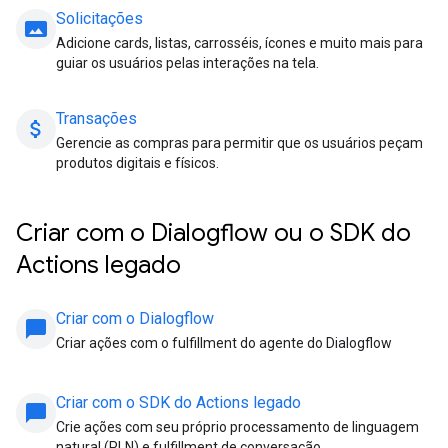
Solicitações
panorama
Adicione cards, listas, carrosséis, ícones e muito mais para
guiar os usuários pelas interações na tela.
Transações
attach_money
Gerencie as compras para permitir que os usuários peçam
produtos digitais e físicos.
Criar com o Dialogflow ou o SDK do
Actions legado
Criar com o Dialogflow
chat_bubble
Criar ações com o fulfillment do agente do Dialogflow
Criar com o SDK do Actions legado
chat_bubble
Crie ações com seu próprio processamento de linguagem
natural (PLN) e fulfillment de conversação.