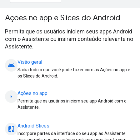
Ações no app e Slices do Android
Permita que os usuários iniciem seus apps Android
com o Assistente ou insiram conteúdo relevante no
Assistente.
Visão geral
android
Saiba tudo o que você pode fazer com as Ações no app e
os Slices do Android.
Ações no app
arrow_right
Permita que os usuários iniciem seu app Android com o
Assistente.
Android Slices
compare_arrow
Incorpore partes da interface do seu app ao Assistente
para permitir que os usuários realizem uma tarefa com