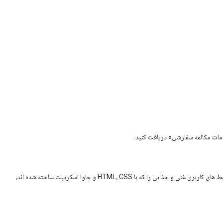
امات مکالمه سفارشی» دریافت کنید.
اقداماتی را ایجاد کنید که بتواند رابط های کاربری غنی و جذابی را که با HTML، CSS و جاوا اسکریپت ساخته شده اند،