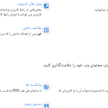
برش های اندروید
compare_arrow
بخش‌هایی از رابط کاربری برنامه‌تان
کاربران می توانند با اجزای رابط کاربری در Slice تعامل داشته باشند یا برنامه شما 
مقاصد داخلی
list_alt
فهرستی از اهداف داخلی را که می‌توا
ر، محتوای وب خود را علامت‌گذاری کنید.
پادکست ها
track_changes
 تا «دستیار» بتواند آن را به کاربرانی که
با ساختاردهی فید RSS پادکست خود مطابق با دستورالعمل های ما، مخاطبان پادکست خود را به دستیار گسترش دهید.
دستور پخت
restaurant_meal