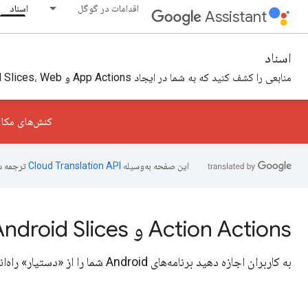
اقدامات در گوگل
اسناد
Assistant
اسناد
منابعی را کشف کنید که به شما در ایجاد App Actions و Android Slices، Web و Content Actions و کنترل‌های خانه هوشمند کمک می‌کند.
کنش‌های مکالمه در 13 ژوئن 2023 منسوخ شد.
این صفحه به‌وسیله
ترجمه ش
Action Actions و Android Slices
به کاربران اجازه دهید برنامه‌های Android شما را از «دستیار» راه‌اندازی کنند یا محتوای مرتبط را به «دستیار» بکشند.