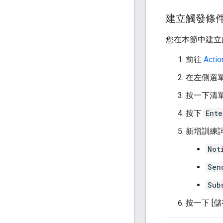
建立觸發條
您在本節中建立
前往
Acti
在左側選單中
按一下清
按下
Ente
新增訓練
Not
Sen
Sub
按一下 [儲