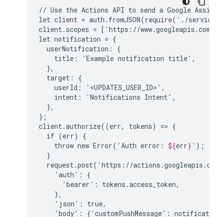
//
Use
the
Actions
API
to
send
a
Google
Assis
let
client
=
auth.fromJSON(require('./service
client.scopes
=
['https://www.googleapis.com/a
let
notification
=
userNotification:
title:
'Example
notification
target:
userId:
intent:
'Notifications
},

};

client.authorize((err,
tokens)
=>
if
(err)
throw
new
Error('Auth
error:
${
err
}
request.post('https://actions.googleapis.co
'auth':
'bearer':
'json':
'body':
{'customPushMessage':
notificatio