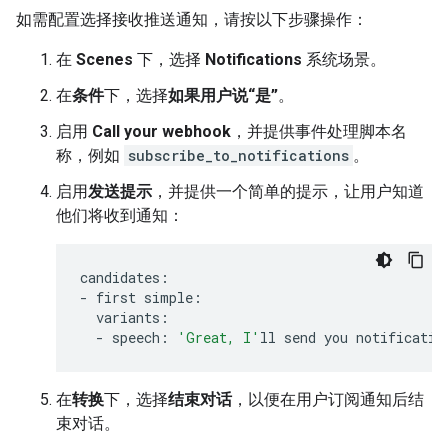
如需配置选择接收推送通知，请按以下步骤操作：
在
Scenes
下，选择
Notifications
系统场景。
在
条件
下，选择
如果用户说“是”
。
启用
Call your webhook
，并提供事件处理脚本名
称，例如
subscribe_to_notifications
。
启用
发送提示
，并提供一个简单的提示，让用户知道
他们将收到通知：
candidates
:
-
first
simple
:
variants
:
-
speech
:
'Great, I'
ll
send
you
notificatio
在
转换
下，选择
结束对话
，以便在用户订阅通知后结
束对话。