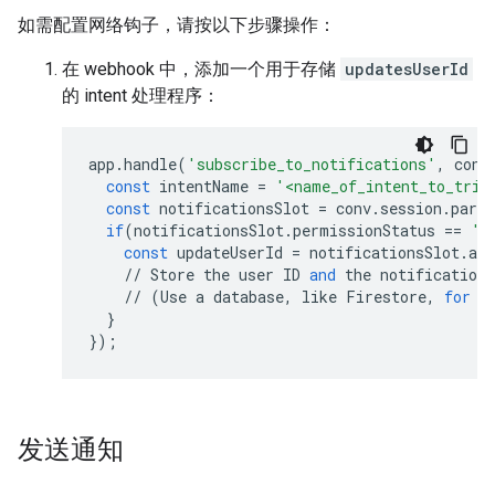
如需配置网络钩子，请按以下步骤操作：
在 webhook 中，添加一个用于存储
updatesUserId
的 intent 处理程序：
app
.
handle
(
'subscribe_to_notifications'
,
conv
const
intentName
=
'<name_of_intent_to_trig
const
notificationsSlot
=
conv
.
session
.
para
if
(
notificationsSlot
.
permissionStatus
==
'P
const
updateUserId
=
notificationsSlot
.
add
//
Store
the
user
ID
and
the
notification
//
(
Use
a
database
,
like
Firestore
,
for
b
}
});
发送通知