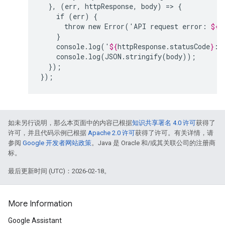
},
(err,
httpResponse,
body)
=>
if
(err)
throw
new
Error('API
request
error:
${
e
console.log('
${
httpResponse
.
statusCode
}
:
});

如未另行说明，那么本页面中的内容已根据
知识共享署名 4.0 许可
获得了
许可，并且代码示例已根据
Apache 2.0 许可
获得了许可。有关详情，请
参阅
Google 开发者网站政策
。Java 是 Oracle 和/或其关联公司的注册商
标。
最后更新时间 (UTC)：2026-02-18。
More Information
Google Assistant