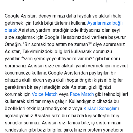
Google Asistan, deneyiminizi daha faydalı ve alakalı hale
getirmek için farklı bilgi türlerini kullanır.
Ayarlarınıza bağlı
olarak
Asistan, yardım istediğinizde ihtiyacınız olan şeyi
size sağlamak için Google Hesabınızdaki verilere başvurur.
Örneğin, "Bir sonraki toplantım ne zaman?" diye sorarsanız
Asistan, Takviminizdeki bilgileri kullanarak sorunuzu
yanıtlar. “Yarın şemsiyeye ihtiyacım var mı?” gibi bir soru
sorarsanız Asistan size en alakalı yanıtı vermek için mevcut
konumunuzu kullanır. Google Asistan'dan paylaşılan bir
cihazda akıllı ekran veya akıllı hoparlör gibi kişisel bilgiler
gerektiren bir şey istediğinizde Asistan, gizliliğinizi
korumak için
Voice Match
veya
Face Match
gibi teknolojileri
kullanarak sizi tanımaya çalışır. Kullandığınız cihazda bu
özellikleri etkinleştirmediyseniz veya
Kişisel Sonuçlar
'ı
açmadıysanız Asistan size bu cihazda kişiselleştirilmiş
sonuçlar sunmaz. Asistan sizi tanısa bile, iş sisteminizin
randevuları gibi bazı bilgiler, şirketinizin sistem yöneticisi