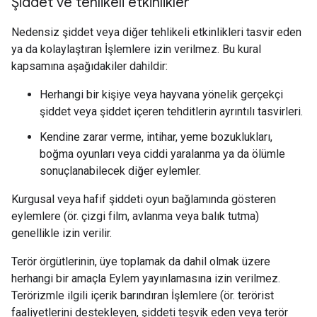
Şiddet ve tehlikeli etkinlikler
Nedensiz şiddet veya diğer tehlikeli etkinlikleri tasvir eden
ya da kolaylaştıran İşlemlere izin verilmez. Bu kural
kapsamına aşağıdakiler dahildir:
Herhangi bir kişiye veya hayvana yönelik gerçekçi
şiddet veya şiddet içeren tehditlerin ayrıntılı tasvirleri.
Kendine zarar verme, intihar, yeme bozuklukları,
boğma oyunları veya ciddi yaralanma ya da ölümle
sonuçlanabilecek diğer eylemler.
Kurgusal veya hafif şiddeti oyun bağlamında gösteren
eylemlere (ör. çizgi film, avlanma veya balık tutma)
genellikle izin verilir.
Terör örgütlerinin, üye toplamak da dahil olmak üzere
herhangi bir amaçla Eylem yayınlamasına izin verilmez.
Terörizmle ilgili içerik barındıran İşlemlere (ör. terörist
faaliyetlerini destekleyen, şiddeti teşvik eden veya terör