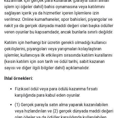
kazanmak için gerçek para kullanarak (parayla satın alınan
işlem içi öğeler dahil) bahis oynamasına veya katılımını
sağlayan içerik ya da hizmetler içeren İşlemlere izin
verilmez. Online kumarhaneler, spor bahisleri, piyangolar ve
nakit ya da gerçek dünyada maddi değeri olan başka ödüller
veren oyunlar bu kapsamdadır, ancak bunlarla sınırlı değildir.
Katılım için herhangi bir ücretin gerekli olmadığı kullanıcı
çekilişlerini, piyangoları veya yarışmaları kolaylaştıran
işlemler, kullanıcıya ilk etkileşim sırasında katılım kurallarını
(kesin katılım için son tarih ve ödül tarihi, sabit kazanan
sayısı ve diğer ilgili bilgiler dahil) açıklamalıdır.
İhlal örnekleri:
Fiziksel ödül veya para ödülü kazanma fırsatı
karşılığında para kabul eden oyunlar.
(1) Gerçek parayla satın alma yaparak kazanılabilen
veya hızlandırılan ve (2) gerçek dünyada maddi değeri
olan öğeler ya da ödüller karşılığında kullanılabilen