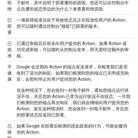
拒
子邮件，其中说明了部署遭拒的原因。您还可以在控制台中
绝
点击
遭拒
状态旁边的
为什么？
来查看拒绝原因。
已
一项获得批准且处于有效状态且正在投放给用户的 Action。
部
您可以随时通过控制台“移除”已部署的版本。
署
已
已通过审核且目前未向用户提供的 Action。如果 Action 成
批
功完成审核，可以随时从控制台发布，而无需经过额外的审
准
核。
不
Google 会定期向 Action 的端点发送请求，并检查我们是否
健
收到了适当的响应。如果我们检测到您的端点已关闭或无响
康
应，会暂时停止向用户提供您的 Action。
在这种情况下，您会收到一封电子邮件，通知您端点运行状
况不佳，并且您的 Action 已变为
运行状况不佳
状态。一旦我
们检测到您的端点再次响应，我们就会继续向用户提供您的
Action。发生这种情况时，您会收到一封电子邮件，并且您
的部署状态应返回
已部署
。
已
如果 Google 在部署后检测到违反政策的行为，可能会撤消
移
你的 Action。