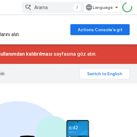
/
Actions Console'a git
rını alın.
ullanımdan kaldırılması
sayfasına göz atın.
lir.