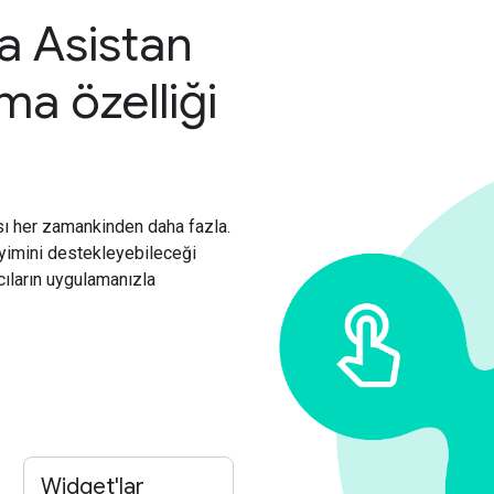
a Asistan
ma özelliği
sı her zamankinden daha fazla.
neyimini destekleyebileceği
cıların uygulamanızla
Widget'lar