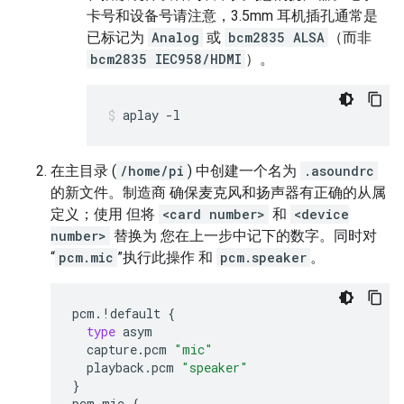
卡号和设备号请注意，3.5mm 耳机插孔通常是
已标记为
Analog
或
bcm2835 ALSA
（而非
bcm2835 IEC958/HDMI
）。
aplay -l
在主目录 (
/home/pi
) 中创建一个名为
.asoundrc
的新文件。制造商 确保麦克风和扬声器有正确的从属
定义；使用 但将
<card number>
和
<device
number>
替换为 您在上一步中记下的数字。同时对
“
pcm.mic
”执行此操作 和
pcm.speaker
。
pcm
.
!
default
{
type
asym
capture
.
pcm
"mic"
playback
.
pcm
"speaker"
}
pcm
.
mic
{