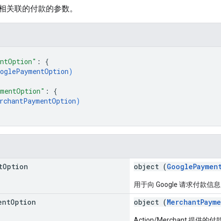
相关联的付款的参数。
ntOption"
: 
{
oglePaymentOption
)
ymentOption"
: 
{
rchantPaymentOption
)
t
Option
object (
GooglePaymen
用于向 Google 请求付款信
ent
Option
object (
MerchantPaym
Action/Merchant 提供