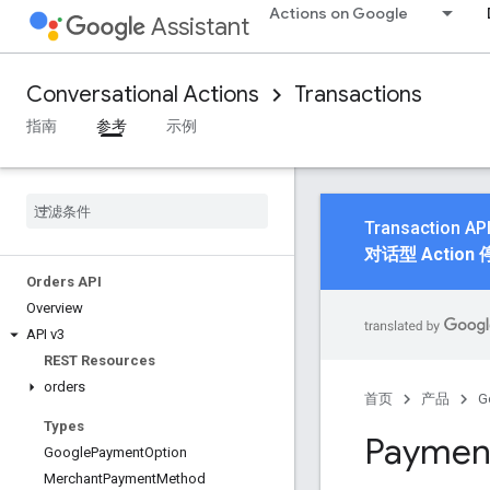
Actions on Google
Assistant
Conversational Actions
Transactions
指南
参考
示例
Transactio
对话型 Action
Orders API
Overview
API v3
REST Resources
orders
首页
产品
G
Types
Paymen
Google
Payment
Option
Merchant
Payment
Method