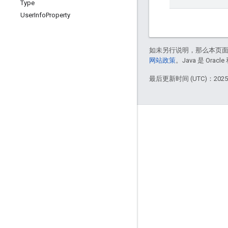
Type
User
Info
Property
如未另行说明，那么本页
网站政策
。Java 是 Or
最后更新时间 (UTC)：2025-
More Information
Google Assistant
Why build for the Assistant?
How Google Assistant works
Assistant directory
Support
Community