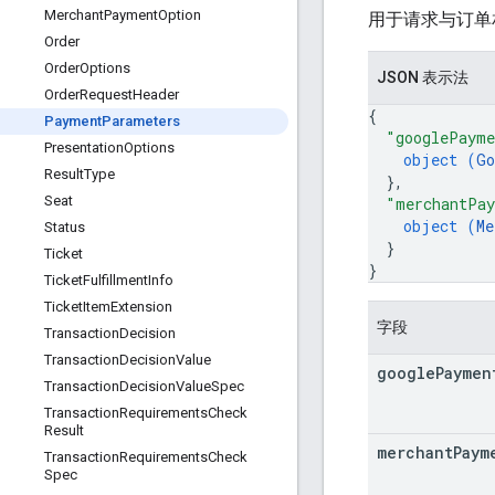
Merchant
Payment
Option
用于请求与订单
Order
Order
Options
JSON 表示法
Order
Request
Header
{
Payment
Parameters
"googlePayme
Presentation
Options
object (
Go
Result
Type
}
,
Seat
"merchantPa
object (
Me
Status
}
Ticket
}
Ticket
Fulfillment
Info
Ticket
Item
Extension
字段
Transaction
Decision
Transaction
Decision
Value
google
Paymen
Transaction
Decision
Value
Spec
Transaction
Requirements
Check
Result
merchant
Paym
Transaction
Requirements
Check
Spec