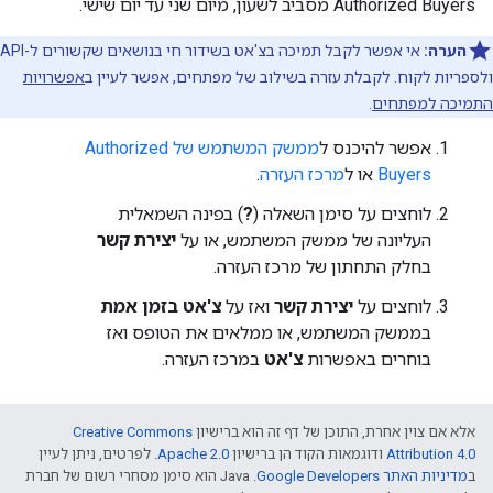
Authorized Buyers מסביב לשעון, מיום שני עד יום שישי.
הערה:
אי אפשר לקבל תמיכה בצ'אט בשידור חי בנושאים שקשורים ל-API
ולספריות לקוח. לקבלת עזרה בשילוב של מפתחים, אפשר לעיין ב
אפשרויות
התמיכה למפתחים
.
אפשר להיכנס ל
ממשק המשתמש של Authorized
Buyers
או ל
מרכז העזרה
.
לוחצים על סימן השאלה (
?
) בפינה השמאלית
העליונה של ממשק המשתמש, או על
יצירת קשר
בחלק התחתון של מרכז העזרה.
לוחצים על
יצירת קשר
ואז על
צ'אט בזמן אמת
בממשק המשתמש, או ממלאים את הטופס ואז
בוחרים באפשרות
צ'אט
במרכז העזרה.
אלא אם צוין אחרת, התוכן של דף זה הוא ברישיון
Creative Commons
Attribution 4.0
ודוגמאות הקוד הן ברישיון
Apache 2.0
. לפרטים, ניתן לעיין
ב
מדיניות האתר Google Developers‏
.‏ Java הוא סימן מסחרי רשום של חברת