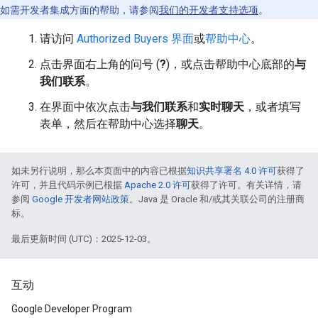
如需开发者集成方面的帮助，请参阅
我们的开发者支持选项
。
请访问
Authorized Buyers 界面
或
帮助中心
。
点击界面右上角的问号 (
?
)，或点击帮助中心底部的
与
我们联系
。
在界面中依次点击
与我们联系
和
实时聊天
，或者填写
表单，然后在帮助中心选择
聊天
。
如未另行说明，那么本页面中的内容已根据
知识共享署名 4.0 许可
获得了
许可，并且代码示例已根据
Apache 2.0 许可
获得了许可。有关详情，请
参阅
Google 开发者网站政策
。Java 是 Oracle 和/或其关联公司的注册商
标。
最后更新时间 (UTC)：2025-12-03。
互动
Google Developer Program