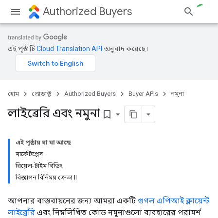
Authorized Buyers
এই পৃষ্ঠাটি
Cloud Translation API
অনুবাদ করেছে।
হোম
প্রোডাক্ট
Authorized Buyers
Buyer APIs
নমুনা
লাইব্রেরি এবং নমুনা
bookmark_border
এই পৃষ্ঠায় যা যা আছে
মার্কেটপ্লেস
রিয়েল-টাইম বিডিং
বিজ্ঞাপন বিনিময় ক্রেতা II
আপনার বাস্তবায়নের জন্য আমরা একটি
গুগল এপিআই ক্লায়েন্ট
লাইব্রেরি
এবং নিম্নলিখিত কোড নমুনাগুলো ব্যবহারের পরামর্শ