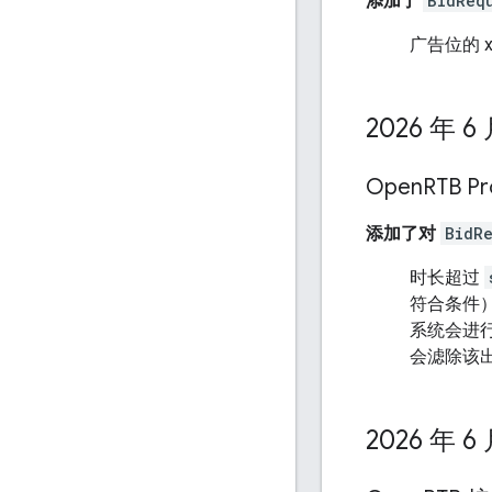
添加了
BidReq
广告位的 
2026 年 6
Open
RTB 
添加了对
BidR
时长超过
符合条件
系统会进
会滤除该
2026 年 6