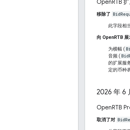
Open
RTB 
移除了
BidReq
此字段相
向 OpenRT
为横幅 (
B
音频 (
Bid
的扩展服
定的币种表
2026 年 6
Open
RTB 
取消了对
BidR