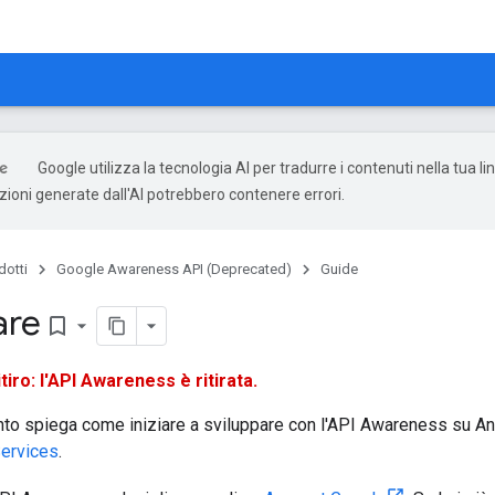
Google utilizza la tecnologia AI per tradurre i contenuti nella tua l
uzioni generate dall'AI potrebbero contenere errori.
dotti
Google Awareness API (Deprecated)
Guide
are
bookmark_border
itiro: l'API Awareness è ritirata.
o spiega come iniziare a sviluppare con l'API Awareness su An
Services
.