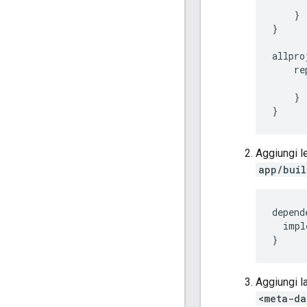
      
    }

}

allpro
    re
      
    }

Aggiungi le
app/buil
depend
impl
}
Aggiungi l
<meta-da