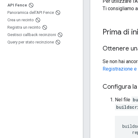
Per utilizzare l
API Fence
Ti consigliamo a
Panoramica dell'API Fence
Crea un recinto
Registra un recinto
Prima di in
Gestisci callback recinzioni
Query per stato recinzione
Ottenere un
Se non hai ancor
Registrazione e 
Configura la
Nel file
b
buildscr
builds
    re