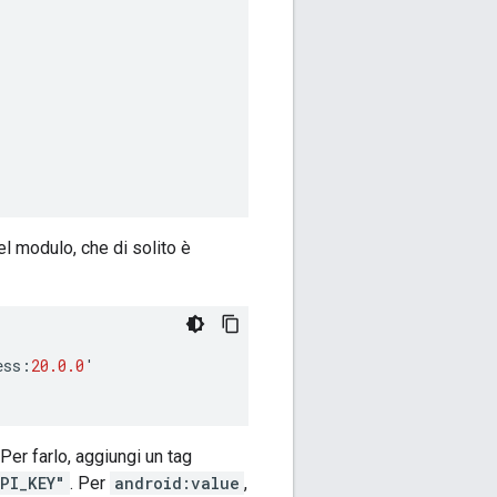
el modulo, che di solito è
ess
:
20.0.0
'
 Per farlo, aggiungi un tag
PI_KEY"
. Per
android:value
,