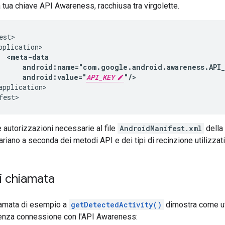
a tua chiave API Awareness, racchiusa tra virgolette.
android:value="
API_KEY
"/>
application>

fest>
e autorizzazioni necessarie al file
AndroidManifest.xml
della 
ariano a seconda dei metodi API e dei tipi di recinzione utilizzati
i chiamata
amata di esempio a
getDetectedActivity()
dimostra come uti
enza connessione con l'API Awareness: