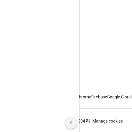
Google Developer Program
Google Developer Groups
Google Developer Experts
Accelerators
Google Cloud & NVIDIA
Android
Chrome
Firebase
Google Cloud
Termini
Privacy
ICP证合字B2-20070004号
Manage cookies