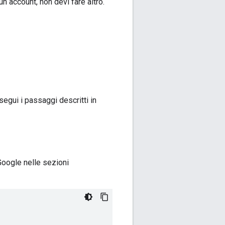
 un account, non devi fare altro.
egui i passaggi descritti in
 Google nelle sezioni