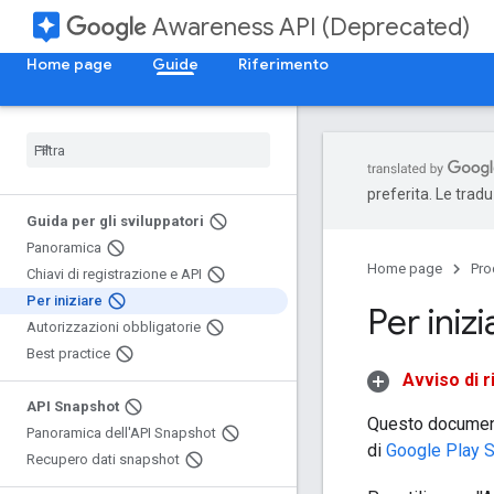
assistant
Awareness API (Deprecated)
Home page
Guide
Riferimento
preferita. Le trad
Guida per gli sviluppatori
Panoramica
Home page
Pro
Chiavi di registrazione e API
Per iniziare
Per inizi
Autorizzazioni obbligatorie
Best practice
Avviso di r
API Snapshot
Questo document
Panoramica dell'API Snapshot
di
Google Play 
Recupero dati snapshot