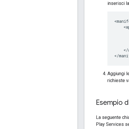
inserisci l
</
</mani
Aggiungi l
richieste v
Esempio d
La seguente chi
Play Services s