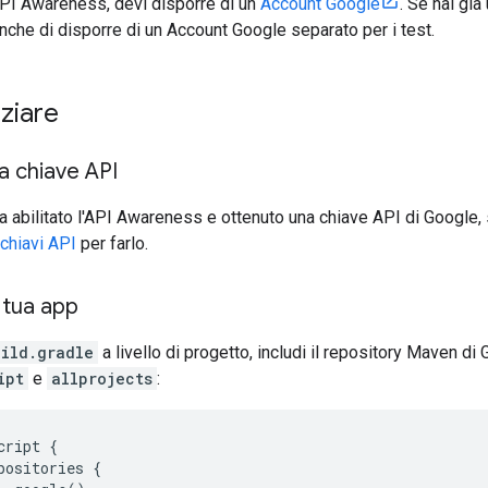
'API Awareness, devi disporre di un
Account Google
. Se hai già
nche di disporre di un Account Google separato per i test.
iziare
a chiave API
a abilitato l'API Awareness e ottenuto una chiave API di Google, s
chiavi API
per farlo.
 tua app
uild.gradle
a livello di progetto, includi il repository Maven di
ipt
e
allprojects
:
cript {

positories {
