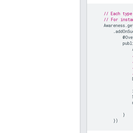
// Each type
// For insta
Awareness
.
ge
.
addOnSu
@
Ove
publ
}
})