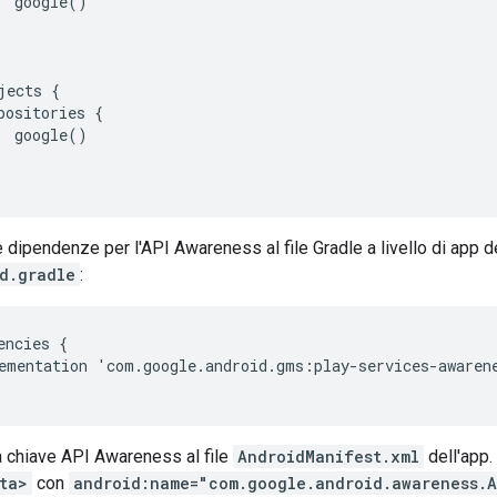
  google()

jects {

positories {

  google()

 dipendenze per l'API Awareness al file Gradle a livello di app d
d.gradle
:
encies
{
ementation
'
com
.
google
.
android
.
gms
:
play
-
services
-
awaren
a chiave API Awareness al file
AndroidManifest.xml
dell'app.
ta>
con
android:name="com.google.android.awareness.A