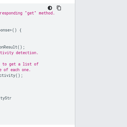
rresponding "get" method.
ponse>
()
{
onResult
();
tivity detection.
 to get a list of
e of each one.
ctivity
();
ityStr