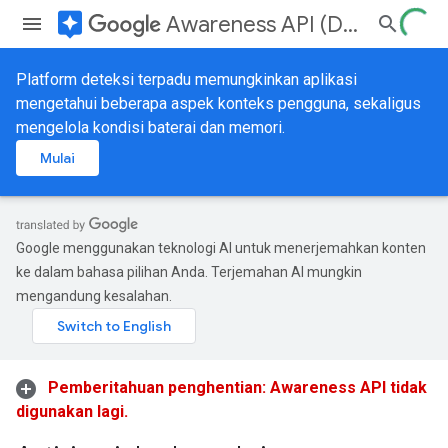
assistant
Awareness API (Deprecated)
Platform deteksi terpadu memungkinkan aplikasi
mengetahui beberapa aspek konteks pengguna, sekaligus
mengelola kondisi baterai dan memori.
Mulai
Google menggunakan teknologi AI untuk menerjemahkan konten
ke dalam bahasa pilihan Anda. Terjemahan AI mungkin
mengandung kesalahan.
Pemberitahuan penghentian: Awareness API tidak
digunakan lagi.