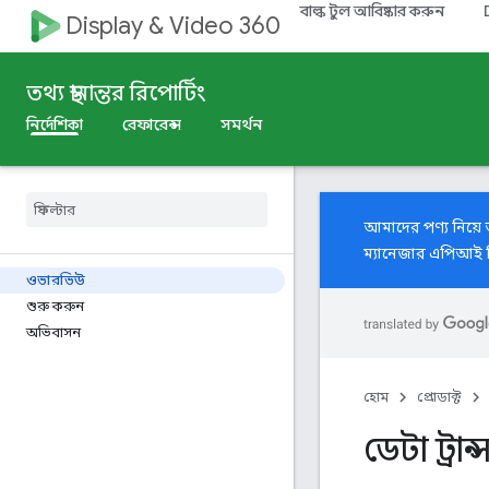
বাল্ক টুল আবিষ্কার করুন
Display & Video 360
তথ্য স্থানান্তর রিপোর্টিং
নির্দেশিকা
রেফারেন্স
সমর্থন
আমাদের পণ্য নিয়
ম্যানেজার এপিআই ড
ওভারভিউ
শুরু করুন
অভিবাসন
হোম
প্রোডাক্ট
ডেটা ট্রা