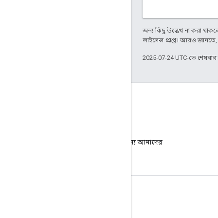
অন্য কিছু উল্লেখ না করা থাকলে,
লাইসেন্স প্রাপ্ত। আরও জানতে
2025-07-24 UTC-তে শেষবা
ব্লগ
গুরুত্বপূর্ণ ঘোষণার জন্য আমাদের
ব্লগে যান।
পণ্যর বিবরণ
সেবা পাবার শর্ত