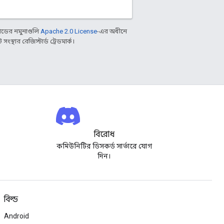
ডের নমুনাগুলি
Apache 2.0 License
-এর অধীনে
্থার রেজিস্টার্ড ট্রেডমার্ক।
বিরোধ
কমিউনিটির ডিসকর্ড সার্ভারে যোগ
দিন।
বিল্ড
Android