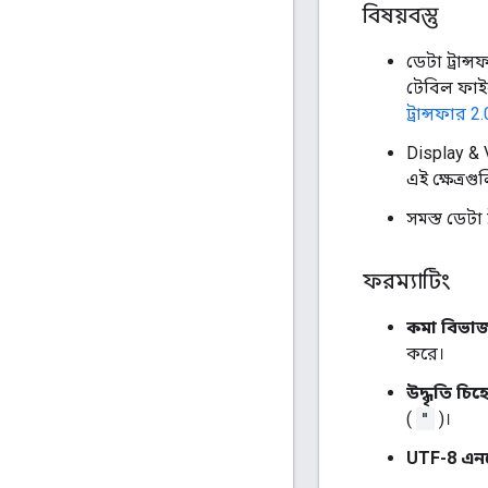
বিষয়বস্তু
ডেটা ট্রান্
টেবিল ফাই
ট্রান্সফার 2
Display & 
এই ক্ষেত্র
সমস্ত ডেটা
ফরম্যাটিং
কমা বিভা
করে।
উদ্ধৃতি চি
(
"
)।
UTF-8 এন