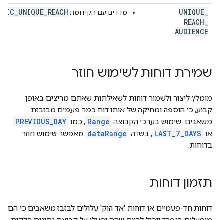
TRIC_UNIQUE_REACH
UNIQUE
_
מדדים עם הקידומת
REACH
_
AUDIENCE
שמירת דוחות לשימוש חוזר
מומלץ ליצור ולשמור דוחות לשאילתות שאתם מריצים באופן
קבוע, כי הוספה ומחיקה של אותו דוח כמה פעמים מבזבזת
משאבים. שימוש בערכי הקבוצה
Range
, כמו
PREVIOUS_DAY
או
LAST_7_DAYS
, בשדה
dataRange
מאפשר שימוש חוזר
בדוחות.
תזמון דוחות
דוחות חד-פעמיים או דוחות 'אד הוק' עלולים לבזבז משאבים כי הם
מופעלים בנפרד ויכול להיות שהם יפעלו על קבוצת נתונים חלקית.