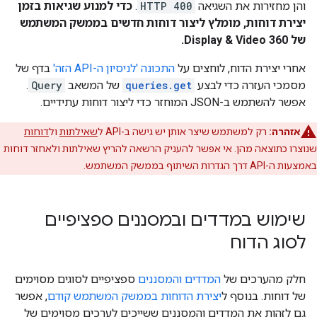
והן מחזירות את השגיאה
HTTP 400
.
כדי למנוע שגיאות בזמן
יצירת דוחות, מומלץ ליצור דוחות חדשים בממשק המשתמש
של Display & Video 360.
אחרי יצירת הדוח, לוחצים על
התכונה 'לניסיון ה-API הזה'
בדף של
מסמכי העזרה כדי לבצע
queries.get
של המשאב
Query
.
אפשר להשתמש ב-JSON המוחזר כדי ליצור דוחות עתידיים.
אזהרה:
רק למשתמש שיצר אותן יש גישה ב-API ל
שאילתות
ול
דוחות
שנוצרו כתוצאה מהן. אי אפשר להעניק הרשאה להריץ שאילתות ולאחזר דוחות
באמצעות ה-API דרך הגדרות השיתוף בממשק המשתמש.
שימוש במדדים ובמסננים ספציפיים
לסוג הדוח
חלק מהערכים של
המדדים והמסננים
ספציפיים לסוגים מסוימים
של דוחות. בנוסף ל
יצירת הדוחות בממשק המשתמש קודם
, אפשר
גם לזהות את המדדים והמסננים ששייכים לערכים מסוימים של