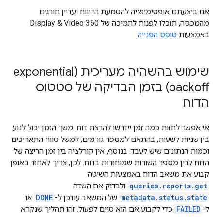
אם ביצעתם אופטימיזציה להטמעת הדיווח ועדיין חורגים
מהמכסה, תוכלו לפנות לתמיכה של Display & Video 360
באמצעות
טופס הפנייה
.
שימוש בהשהיה מעריכית (exponential
backoff) בזמן הבדיקה של סטטוס
הדוח
אי אפשר לחזות כמה זמן יידרשו להרצת דוח. משך הזמן יכול לנוע
בין שניות לשעות, בהתאם למספר גורמים, למשל טווח התאריכים
וכמות הנתונים שיש לעבד. בנוסף, אין קורלציה בין זמן הריצה של
הדוח לבין מספר השורות שמוחזרות בדוח. לכן, צריך לאחזר באופן
קבוע את משאב הדוח באמצעות השיטה
queries.reports.get
ולבדוק אם השדה
metadata.status.state
של המשאב עודכן ל-
DONE
או
ל-
FAILED
כדי לקבוע אם הוא סיים לפעול. זהו תהליך שנקרא