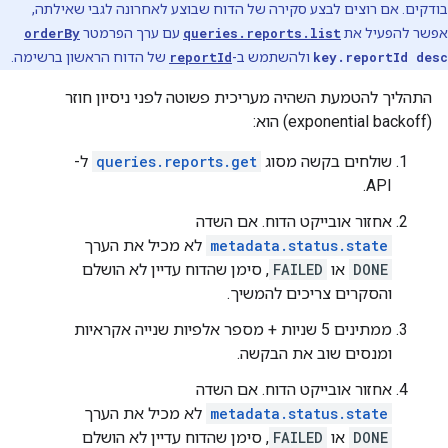
בודקים. אם רוצים לבצע סקירה של הדוח שבוצע לאחרונה לגבי שאילתה,
אפשר להפעיל את
queries.reports.list
עם ערך הפרמטר
orderBy
key.reportId desc
ולהשתמש ב-
reportId
של הדוח הראשון ברשימה.
התהליך להטמעת השהיה מעריכית פשוטה לפני ניסיון חוזר
(exponential backoff) הוא:
שולחים בקשה מסוג
queries.reports.get
ל-
API.
אחזור אובייקט הדוח. אם השדה
metadata.status.state
לא מכיל את הערך
DONE
או
FAILED
, סימן שהדוח עדיין לא הושלם
והסקרים צריכים להמשיך.
ממתינים 5 שניות + מספר אלפיות שנייה אקראיות
ומנסים שוב את הבקשה.
אחזור אובייקט הדוח. אם השדה
metadata.status.state
לא מכיל את הערך
DONE
או
FAILED
, סימן שהדוח עדיין לא הושלם