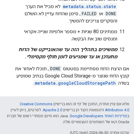
metadata.status.state
לא מכיל את הערך
DONE
או
FAILED
, סימן שהדוח עדיין לא הושלם
והסקרים צריכים להמשיך.
ממתינים 80 שניות + מספר אלפיות שנייה אקראי
ומנסים שוב את הבקשה.
ממשיכים בתהליך הזה עד שהאובייקט של הדוח
מתעדכן או עד שמגיעים לזמן חולף מקסימלי.
אם הרצת הדוח מסתיימת בסטטוס
DONE
, תוכלו לאחזר את
קובץ הדוח שנוצר מ-Google Cloud Storage בנתיב שמופיע
בשדה
metadata.googleCloudStoragePath
.
אלא אם צוין אחרת, התוכן של דף זה הוא ברישיון
Creative Commons
Attribution 4.0
ודוגמאות הקוד הן ברישיון
Apache 2.0
. לפרטים, ניתן לעיין
ב
מדיניות האתר Google Developers‏
.‏ Java הוא סימן מסחרי רשום של חברת
Oracle ו/או של השותפים העצמאיים שלה.
עדכון אחרון: 2026-06-30 (שעון UTC).