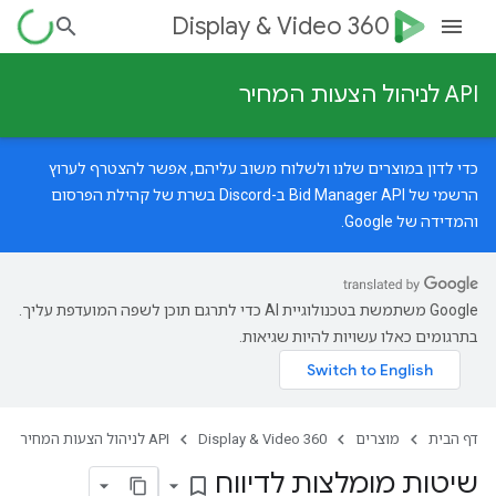
Display & Video 360
API לניהול הצעות המחיר
כדי לדון במוצרים שלנו ולשלוח משוב עליהם, אפשר להצטרף לערוץ
הרשמי של Bid Manager API ב-Discord בשרת של
קהילת הפרסום
והמדידה של Google
.
‫Google משתמשת בטכנולוגיית AI כדי לתרגם תוכן לשפה המועדפת עליך.
בתרגומים כאלו עשויות להיות שגיאות.
דף הבית
מוצרים
Display & Video 360
API לניהול הצעות המחיר
שיטות מומלצות לדיווח
bookmark_border