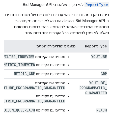
ReportType
לפי הערך שלהם ב-Bid Manager API.
ריכזנו כאן כמה דרכים לזיהוי ערכים רלוונטיים של מסננים ומדדים
ב-Bid Manager API. הטבלה הזו היא לא רשימה מקיפה של
המסננים והמדדים שאפשר להשתמש בהם בדוחות מהסוגים
האלה. לא ניתן להשתמש בכל הערכים יחד בדוח אחד.
Report
Type
מסננים ומדדים רלוונטיים
FILTER_TRUEVIEW
YOUTUBE
מסננים עם הקידומת
.
METRIC_TRUEVIEW
מדדים עם הקידומת
.
METRIC_GRP
GRP
מדדים עם הקידומת
.
YOUTUBE
_
מסננים עם הקידומת
YOUTUBE_PROGRAMMATIC_GUARANTEED
PROGRAMMATIC
_
GUARANTEED
מדדים עם הקידומת
METRIC_PROGRAMMATIC_GUARANTEED
.
TRIC_UNIQUE_REACH
REACH
מדדים עם הקידומת