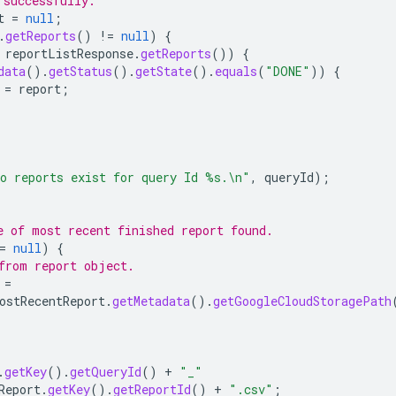
 successfully.
t
=
null
;
.
getReports
()
!=
null
)
{
reportListResponse
.
getReports
())
{
data
().
getStatus
().
getState
().
equals
(
"DONE"
))
{
=
report
;
o reports exist for query Id %s.\n"
,
queryId
);
e of most recent finished report found.
=
null
)
{
from report object.
=
ostRecentReport
.
getMetadata
().
getGoogleCloudStoragePath
.
getKey
().
getQueryId
()
+
"_"
Report
.
getKey
().
getReportId
()
+
".csv"
;