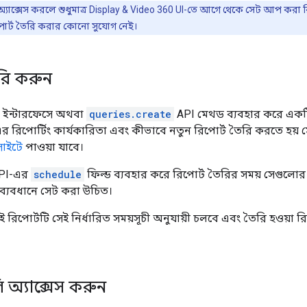
 অ্যাক্সেস করলে শুধুমাত্র Display & Video 360 UI-তে আগে থেকে সেট আপ করা র
িপোর্ট তৈরি করার কোনো সুযোগ নেই।
ৈরি করুন
িং ইন্টারফেসে অথবা
queries.create
API মেথড ব্যবহার করে একটি 
রিপোর্টিং কার্যকারিতা এবং কীভাবে নতুন রিপোর্ট তৈরি করতে হয় সে স
সাইটে
পাওয়া যাবে।
API-এর
schedule
ফিল্ড ব্যবহার করে রিপোর্ট তৈরির সময় সেগুলোর স
 ব্যবধানে সেট করা উচিত।
 রিপোর্টটি সেই নির্ধারিত সময়সূচী অনুযায়ী চলবে এবং তৈরি হওয়
লি অ্যাক্সেস করুন