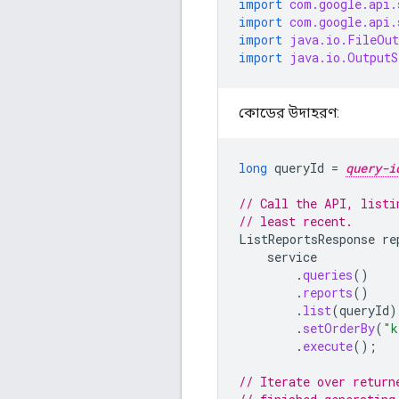
import
com.google.api.
import
com.google.api.
import
java.io.FileOut
import
java.io.OutputS
কোডের উদাহরণ:
long
queryId
=
query-i
// Call the API, listi
// least recent.
ListReportsResponse
re
service
.
queries
()
.
reports
()
.
list
(
queryId
)
.
setOrderBy
(
"k
.
execute
();
// Iterate over return