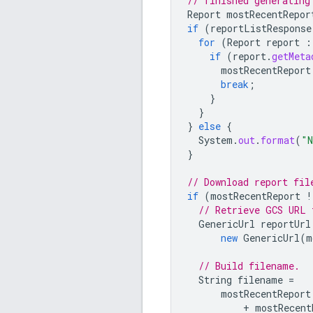
// finished generating
Report
mostRecentRepor
if
(
reportListResponse
for
(
Report
report
:
if
(
report
.
getMeta
mostRecentReport
break
;
}
}
}
else
{
System
.
out
.
format
(
"N
}
// Download report fil
if
(
mostRecentReport
!
// Retrieve GCS URL 
GenericUrl
reportUrl
new
GenericUrl
(
m
// Build filename.
String
filename
=
mostRecentReport
+
mostRecent