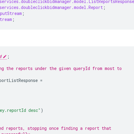
services.doubleclickbidmanager.model.ListReportsRespons
services.doubleclickbidmanager.model.Report
;
putStream
;
tream
;
d
;
ng the reports under the given queryId from most to
portListResponse
=
ey.reportId desc"
)
ed reports, stopping once finding a report that