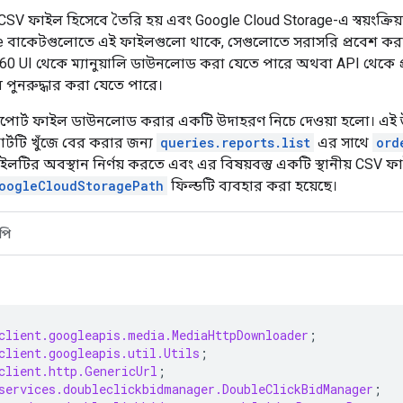
CSV ফাইল হিসেবে তৈরি হয় এবং Google Cloud Storage-এ স্বয়ংক্রিয
e বাকেটগুলোতে এই ফাইলগুলো থাকে, সেগুলোতে সরাসরি প্রবেশ করা স
0 UI থেকে ম্যানুয়ালি ডাউনলোড করা যেতে পারে অথবা API থেকে প্
ে পুনরুদ্ধার করা যেতে পারে।
পোর্ট ফাইল ডাউনলোড করার একটি উদাহরণ নিচে দেওয়া হলো। এই 
র্টটি খুঁজে বের করার জন্য
queries.reports.list
এর সাথে
ord
াইলটির অবস্থান নির্ণয় করতে এবং এর বিষয়বস্তু একটি স্থানীয় C
oogleCloudStoragePath
ফিল্ডটি ব্যবহার করা হয়েছে।
পি
client.googleapis.media.MediaHttpDownloader
;
client.googleapis.util.Utils
;
client.http.GenericUrl
;
services.doubleclickbidmanager.DoubleClickBidManager
;