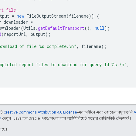
rt file.
tput
=
new
FileOutputStream
(
filename
))
{
r
downloader
=
ownloader
(
Utils
.
getDefaultTransport
(),
null
);
d
(
reportUrl
,
output
);
ownload of file %s complete.\n"
,
filename
);
mpleted report files to download for query Id %s.\n"
,
ন্ট
Creative Commons Attribution 4.0 License
-এর অধীনে এবং কোডের নমুনাগুলি
A
ি
দেখুন। Java হল Oracle এবং/অথবা তার অ্যাফিলিয়েট সংস্থার রেজিস্টার্ড ট্রেডমার্ক।
েছে।