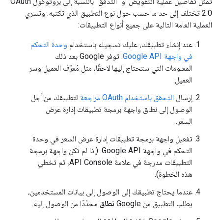
تمثل تفاصيل عملية التفويض أو "التدفق" بالنسبة إلى بروتوكول OAuth
2.0 تختلف إلى حد ما حسب حول نوع التطبيق الذي تكتبه. وتسري
العملية العامة التالية على جميع أنواع التطبيقات:
عند إنشاء تطبيقك، عليك تسجيله باستخدام
وحدة التحكم
في واجهة Google API
. توفر Google بعد ذلك
المعلومات التي ستحتاج إليها لاحقًا، مثل مُعرّف العميل وسر
العميل.
إرسال
التحقق باستخدام OAuth مراجعة
لتطبيقك من أجل
الوصول إلى نطاق واجهة برمجة تطبيقات إدارة عرض
السعر.
تفعيل واجهة برمجة تطبيقات إدارة عرض السعر في وحدة
التحكم في واجهة Google API. (إذا لم تكن واجهة برمجة
التطبيقات مدرجة في علامة API Console، ثم تخطي
هذه الخطوة).
عندما يحتاج تطبيقك إلى الوصول إلى بيانات المستخدمين،
يطلب التطبيق من Google
نطاق
محدّدًا من الوصول إليه.