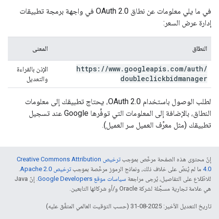
في ما يلي معلومات عن نطاق OAuth 2.0 في واجهة برمجة تطبيقات
إدارة عرض السعر:
النطاق
المعنى
https:
/
/
www
.
googleapis
.
com
/
auth
/
الإذن بالقراءة
doubleclickbidmanager
والتعديل
لطلب الوصول باستخدام OAuth 2.0، يحتاج تطبيقك إلى معلومات
النطاق، بالإضافة إلى المعلومات التي توفِّرها Google عند تسجيل
تطبيقك (مثل معرِّف العميل سر العميل).
إنّ محتوى هذه الصفحة مرخّص بموجب
ترخيص Creative Commons Attribution
4.0‏
ما لم يُنصّ على خلاف ذلك، ونماذج الرموز مرخّصة بموجب
ترخيص Apache 2.0‏
.
للاطّلاع على التفاصيل، يُرجى مراجعة
سياسات موقع Google Developers‏
. إنّ Java
هي علامة تجارية مسجَّلة لشركة Oracle و/أو شركائها التابعين.
تاريخ التعديل الأخير: 2025-08-31 (حسب التوقيت العالمي المتفَّق عليه)