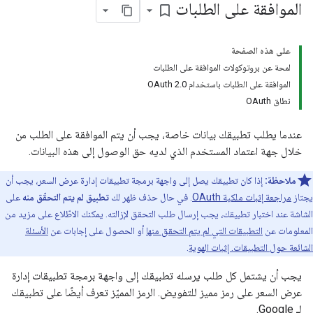
الموافقة على الطلبات
bookmark_border
على هذه الصفحة
لمحة عن بروتوكولات الموافقة على الطلبات
الموافقة على الطلبات باستخدام OAuth 2.0
نطاق OAuth
عندما يطلب تطبيقك بيانات خاصة، يجب أن يتم الموافقة على الطلب من
خلال جهة اعتماد المستخدم الذي لديه حق الوصول إلى هذه البيانات.
ملاحظة:
إذا كان تطبيقك يصل إلى واجهة برمجة تطبيقات إدارة عرض السعر، يجب أن
يجتاز
مراجعة إثبات ملكية OAuth
. في حال حذف ظهر لك
تطبيق لم يتم التحقّق منه
على
الشاشة عند اختبار تطبيقك، يجب إرسال طلب التحقق لإزالته. يمكنك الاطّلاع على مزيد من
المعلومات عن
التطبيقات التي لم يتم التحقق منها
أو الحصول على إجابات عن
الأسئلة
الشائعة حول التطبيقات. إثبات الهوية
.
يجب أن يشتمل كل طلب يرسله تطبيقك إلى واجهة برمجة تطبيقات إدارة
عرض السعر على رمز مميز للتفويض. الرمز المميّز تعرف أيضًا على تطبيقك
لـ Google.