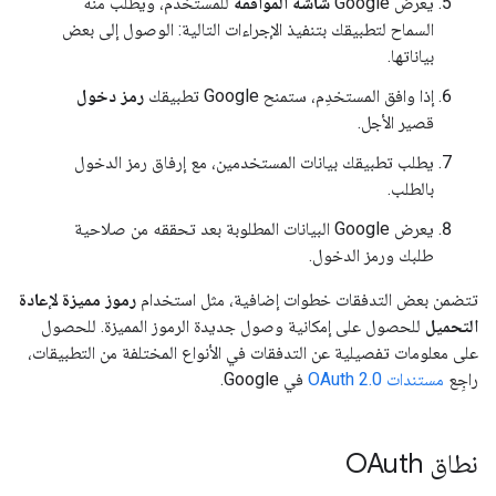
يعرض Google
شاشة الموافقة
للمستخدم، ويطلب منه
السماح لتطبيقك بتنفيذ الإجراءات التالية: الوصول إلى بعض
بياناتها.
إذا وافق المستخدِم، ستمنح Google تطبيقك
رمز دخول
قصير الأجل.
يطلب تطبيقك بيانات المستخدمين، مع إرفاق رمز الدخول
بالطلب.
يعرض Google البيانات المطلوبة بعد تحققه من صلاحية
طلبك ورمز الدخول.
تتضمن بعض التدفقات خطوات إضافية، مثل استخدام
رموز مميزة لإعادة
التحميل
للحصول على إمكانية وصول جديدة الرموز المميزة. للحصول
على معلومات تفصيلية عن التدفقات في الأنواع المختلفة من التطبيقات،
راجِع
مستندات OAuth 2.0
في Google.
نطاق OAuth