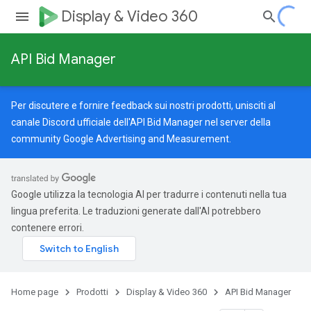
Display & Video 360
API Bid Manager
Per discutere e fornire feedback sui nostri prodotti, unisciti al
canale Discord ufficiale dell'API Bid Manager nel server della
community Google Advertising and Measurement
.
Google utilizza la tecnologia AI per tradurre i contenuti nella tua
lingua preferita. Le traduzioni generate dall'AI potrebbero
contenere errori.
Home page
Prodotti
Display & Video 360
API Bid Manager