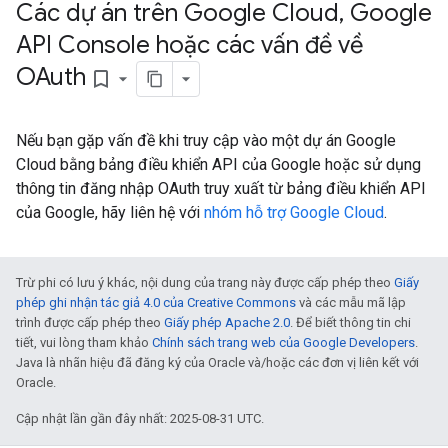
Các dự án trên Google Cloud
,
Google
API Console hoặc các vấn đề về
OAuth
bookmark_border
Nếu bạn gặp vấn đề khi truy cập vào một dự án Google
Cloud bằng bảng điều khiển API của Google hoặc sử dụng
thông tin đăng nhập OAuth truy xuất từ bảng điều khiển API
của Google, hãy liên hệ với
nhóm hỗ trợ Google Cloud
.
Trừ phi có lưu ý khác, nội dung của trang này được cấp phép theo
Giấy
phép ghi nhận tác giả 4.0 của Creative Commons
và các mẫu mã lập
trình được cấp phép theo
Giấy phép Apache 2.0
. Để biết thông tin chi
tiết, vui lòng tham khảo
Chính sách trang web của Google Developers
.
Java là nhãn hiệu đã đăng ký của Oracle và/hoặc các đơn vị liên kết với
Oracle.
Cập nhật lần gần đây nhất: 2025-08-31 UTC.