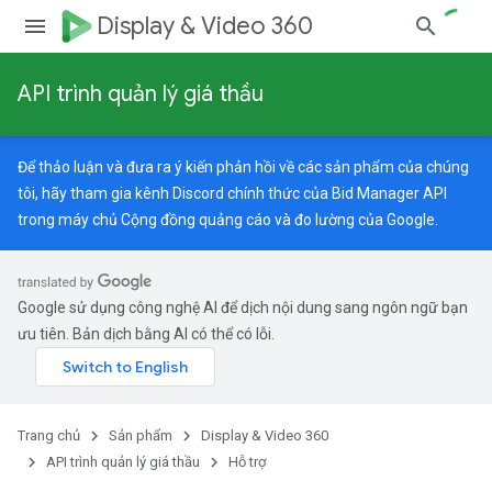
Display & Video 360
API trình quản lý giá thầu
Để thảo luận và đưa ra ý kiến phản hồi về các sản phẩm của chúng
tôi, hãy tham gia kênh Discord chính thức của Bid Manager API
trong máy chủ
Cộng đồng quảng cáo và đo lường của Google
.
Google sử dụng công nghệ AI để dịch nội dung sang ngôn ngữ bạn
ưu tiên. Bản dịch bằng AI có thể có lỗi.
Trang chủ
Sản phẩm
Display & Video 360
API trình quản lý giá thầu
Hỗ trợ