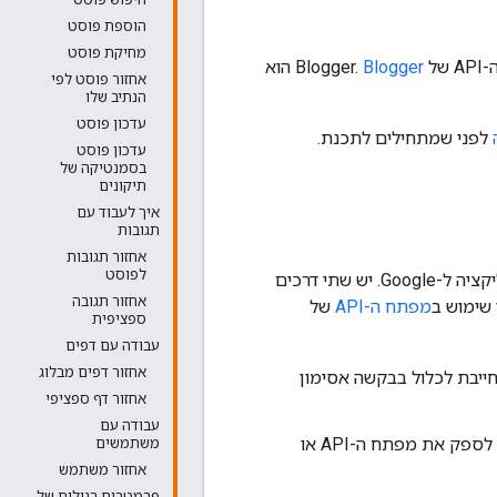
הוספת פוסט
מחיקת פוסט
B.
Blogger
הוא
אחזור פוסט לפי
הנתיב שלו
עדכון פוסט
לפני שמתחילים לתכנת.
עדכון פוסט
בסמנטיקה של
תיקונים
איך לעבוד עם
תגובות
אחזור תגובות
לפוסט
כל בקשה שהאפליקציה שלך שולחת לממשקי ה-API של Blogger צריכה לזהות את האפליקציה ל-Google. יש שתי דרכים
אחזור תגובה
שימוש ב
מפתח ה-API
של
ספציפית
עבודה עם דפים
אחזור דפים מבלוג
ייבת לכלול בבקשה אסימון
אחזור דף ספציפי
עבודה עם
אם הבקשה לא דורשת הרשאה (למשל, בקשה לנתונים ציבוריים), האפליקציה צריכה לספק את מפתח ה-API או
משתמשים
אחזור משתמש
פרמטרים רגילים של