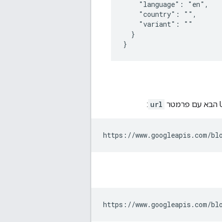
    "language": "en",

    "country": "",

    "variant": ""

  }

:
url
https://www.googleapis.com/bl
https://www.googleapis.com/bl