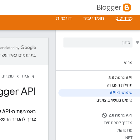
Blogger
מדריכים
חומרי עזר
דוגמיות
בתרגומים כאלו עשויו
מבוא
דף הבית
מוצרים
API גרסה 3
0
.
תחילת העבודה
Blogger API: שימו
שימוש ב-API
טיפים בנושא ביצועים
API גרסה 2
0
.
צריך להגדיר הרשא
מדריך למפתחים
פרוטוקול
.
NET