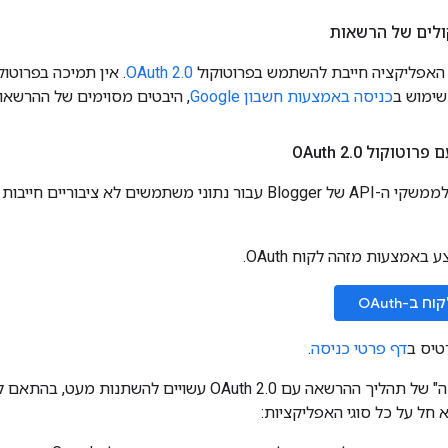
ולים של הרשאות
 האפליקציה חייבת להשתמש בפרוטוקול
OAuth 2.0
. אין תמיכה בפרוטו
שימוש ב
כניסה באמצעות חשבון Google
, היבטים מסוימים של ההרשא
טוקול OAuth 2
0
.
בקשות שנשלחות לממשקי ה-API של Blogger עבור נתוני משתמשים לא
אמצעות מזהה לקוח OAuth.
ב-OAuth
טיס ב
דף פרטי כניסה
.
הפרטים או ה"זרימה" של תהליך ההרשאה עם OAuth 2.0 עשו
 חל על כל סוגי האפליקציות: