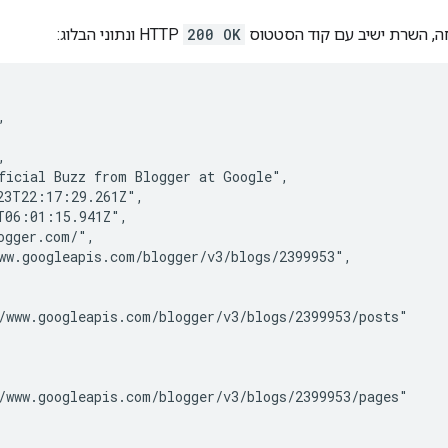
, השרת ישיב עם קוד הסטטוס
200 OK
HTTP ונתוני הבלוג:




ficial Buzz from Blogger at Google",

3T22:17:29.261Z",

06:01:15.941Z",

gger.com/",

w.googleapis.com/blogger/v3/blogs/2399953",

www.googleapis.com/blogger/v3/blogs/2399953/posts"

www.googleapis.com/blogger/v3/blogs/2399953/pages"
