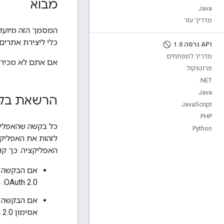
מבוא
Java
מדריך עזר
המסמך הזה מיועד למפ
כלי ליצירת אתרי
API גרסה 1
0
.
מדריך למפתחים
אם אתם לא מכירים את המושגים ש
פרוטוקול
.
NET
Java
הרשאת בקשו
Java
Script
PHP
Python
לזהות את האפליק
האפליקציה. כך קו
אם הבקשה מ
OAuth 2.0. האפליקציה יכולה גם לספק את מפתח ה-API, אבל היא לא חייבת.
אסימון OAuth 2.0, או את שניהם – בהתאם לאפשרות שהכי מתאימה לכם.