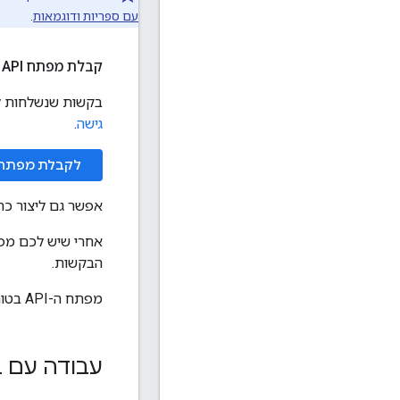
עם ספריות ודוגמאות
.
קבלת מפתח API ושימוש בו
בקשות שנשלחות לממשקי ה-API של Blogger לנתונים ציבורי
גישה
.
לקבלת מפתח
אפשר גם ליצור כר
אחרי שיש לכם מפתח API, האפליקציה יכולה לצרף את פ
הבקשות.
מפתח ה-API בטוח להטמעה בכתובות URL, אין צורך בקידוד שלו.
עבודה עם ב