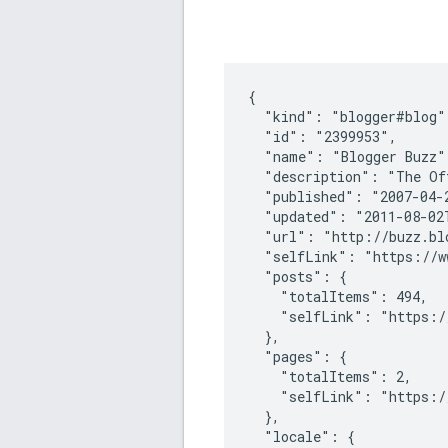
{

  "kind": "blogger#blog",
  "id": "2399953",

  "name": "Blogger Buzz",
  "description": "The Of
  "published": "2007-04-2
  "updated": "2011-08-02T
  "url": "http://buzz.blo
  "selfLink": "https://ww
  "posts": {

    "totalItems": 494,

    "selfLink": "https://
  },

  "pages": {

    "totalItems": 2,

    "selfLink": "https://
  },

  "locale": {
