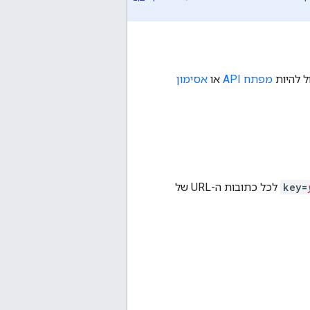
מפתח API
או
אסימון
key=
לכל כתובות ה-URL של