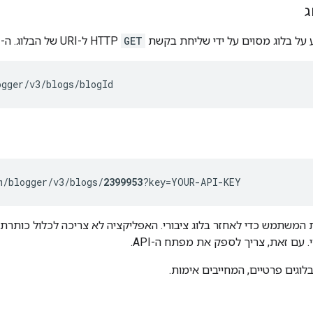
ג
על בלוג מסוים על ידי שליחת בקשת
GET
HTTP ל-URI של הבלוג. ה-URI של בלוג מופיע בפורמט הבא:
ogger/v3/blogs/
blogId
m/blogger/v3/blogs/
2399953
?key=
YOUR-API-KEY
משתמש כדי לאחזר בלוג ציבורי. האפליקציה לא צריכה לכלול כותרת HTTP
. עם זאת, צריך לספק את מפתח ה-API.