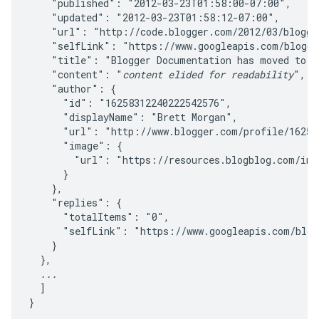
    "published": "2012-03-23T01:58:00-07:00",

    "updated": "2012-03-23T01:58:12-07:00",

    "url": "http://code.blogger.com/2012/03/blogge
    "selfLink": "https://www.googleapis.com/blogger
    "title": "Blogger Documentation has moved to de
    "content": "
content elided for readability
",

    "author": {

      "id": "16258312240222542576",

      "displayName": "Brett Morgan",

      "url": "http://www.blogger.com/profile/162583
      "image": {

        "url": "https://resources.blogblog.com/img/
      }

    },

    "replies": {

      "totalItems": "0",

      "selfLink": "https://www.googleapis.com/blog
    }

  },

...
  ]
