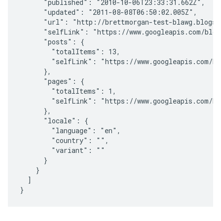
      "published": "2010-10-06T23:33:31.662Z",

      "updated": "2011-08-08T06:50:02.005Z",

      "url": "http://brettmorgan-test-blawg.blogspo
      "selfLink": "https://www.googleapis.com/blogg
      "posts": {

        "totalItems": 13,

        "selfLink": "https://www.googleapis.com/blo
      },

      "pages": {

        "totalItems": 1,

        "selfLink": "https://www.googleapis.com/blo
      },

      "locale": {

        "language": "en",

        "country": "",

        "variant": ""

      }

    }

  ]
