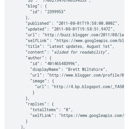
      "id": "7706273476706534553",

      "blog": {

        "id": "2399953"

      },

      "published": "2011-08-01T19:58:00.000Z",

      "updated": "2011-08-01T19:58:51.947Z",

      "url": "http://buzz.blogger.com/2011/08/lates
      "selfLink": "https://www.googleapis.com/blogg
      "title": "Latest updates, August 1st",

      "content": "
elided for readability
",

      "author": {

        "id": "401465483996",

        "displayName": "Brett Wiltshire",

        "url": "http://www.blogger.com/profile/0143
        "image": {

          "url": "http://4.bp.blogspot.com/_YA50ad
         }

      },

      "replies": {

        "totalItems": "0",

        "selfLink": "https://www.googleapis.com/bl
      }

    },
