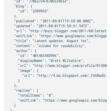
  "id": "7706273476706534553",

  "blog": {

    "id": "2399953"

  },

  "published": "2011-08-01T19:58:00.000Z",

  "updated": "2011-08-01T19:58:51.947Z",

  "url": "http://buzz.blogger.com/2011/08/latest-up
  "selfLink": "https://www.googleapis.com/blogger/v
  "title": "Latest updates, August 1st",

  "content": "
elided for readability
",

  "author": {

    "id": "401465483996",

    "displayName": "Brett Wiltshire",

    "url": "http://www.blogger.com/profile/01430672
    "image": {

      "url": "http://4.bp.blogspot.com/_YA50adQ-7v
    }

  },

  "replies": {

    "totalItems": "0",

    "selfLink": "https://www.googleapis.com/blogge
  }
