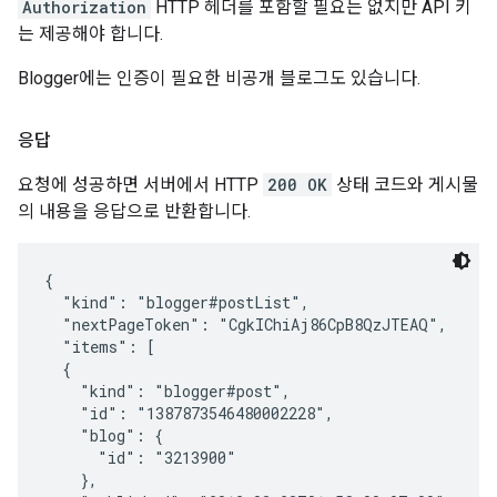
Authorization
HTTP 헤더를 포함할 필요는 없지만 API 키
는 제공해야 합니다.
Blogger에는 인증이 필요한 비공개 블로그도 있습니다.
응답
요청에 성공하면 서버에서 HTTP
200 OK
상태 코드와 게시물
의 내용을 응답으로 반환합니다.
{

  "kind": "blogger#postList",

  "nextPageToken": "CgkIChiAj86CpB8QzJTEAQ",

  "items": [

  {

    "kind": "blogger#post",

    "id": "1387873546480002228",

    "blog": {

      "id": "3213900"

    },
