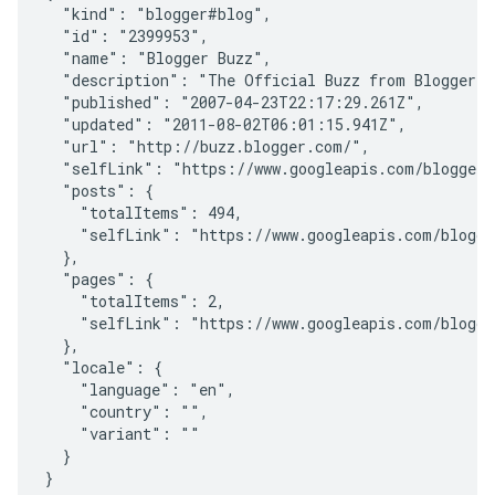
  "kind": "blogger#blog",

  "id": "2399953",

  "name": "Blogger Buzz",

  "description": "The Official Buzz from Blogger a
  "published": "2007-04-23T22:17:29.261Z",

  "updated": "2011-08-02T06:01:15.941Z",

  "url": "http://buzz.blogger.com/",

  "selfLink": "https://www.googleapis.com/blogger/v
  "posts": {

    "totalItems": 494,

    "selfLink": "https://www.googleapis.com/blogger
  },

  "pages": {

    "totalItems": 2,

    "selfLink": "https://www.googleapis.com/blogger
  },

  "locale": {

    "language": "en",

    "country": "",

    "variant": ""

  }
