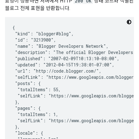
요청이 성공하면 서버에서 HTTP
200 OK
상태 코드와 식별된
블로그 전체 표현을 반환합니다.
{

 "kind": "blogger#blog",

 "id": "3213900",

 "name": "Blogger Developers Network",

 "description": "The official Blogger Developers Ne
 "published": "2007-02-09T10:13:10-08:00",

 "updated": "2012-04-15T19:38:01-07:00",

 "url": "http://code.blogger.com/",

 "selfLink": "https://www.googleapis.com/blogger/v3
 "posts": {

  "totalItems": 55,

  "selfLink": "https://www.googleapis.com/blogger/v
 },

 "pages": {

  "totalItems": 1,

  "selfLink": "https://www.googleapis.com/blogger/v
 },

 "locale": {
