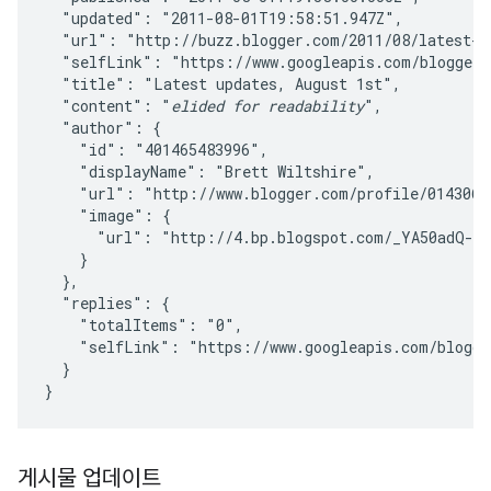
  "updated": "2011-08-01T19:58:51.947Z",

  "url": "http://buzz.blogger.com/2011/08/latest-up
  "selfLink": "https://www.googleapis.com/blogger/v
  "title": "Latest updates, August 1st",

  "content": "
elided for readability
",

  "author": {

    "id": "401465483996",

    "displayName": "Brett Wiltshire",

    "url": "http://www.blogger.com/profile/01430672
    "image": {

      "url": "http://4.bp.blogspot.com/_YA50adQ-7v
    }

  },

  "replies": {

    "totalItems": "0",

    "selfLink": "https://www.googleapis.com/blogge
  }

게시물 업데이트