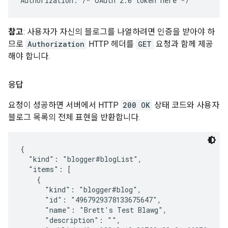
Authorization: 
/* OAuth 2.0 token here */
참고
: 사용자가 자신의 블로그를 나열하려면 인증을 받아야 하
므로
Authorization
HTTP 헤더를
GET
요청과 함께 제공
해야 합니다.
응답
요청이 성공하면 서버에서 HTTP
200 OK
상태 코드와 사용자
블로그 목록의 전체 표현을 반환합니다.
{

  "kind": "blogger#blogList",

  "items": [

    {

      "kind": "blogger#blog",

      "id": "4967929378133675647",

      "name": "Brett's Test Blawg",

      "description": "",
