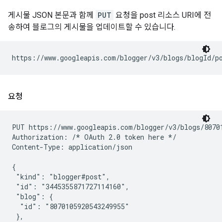
게시물 JSON 본문과 함께
PUT
요청을 post 리소스 URI에 전
송하여 블로그의 게시물을 업데이트할 수 있습니다.
https://www.googleapis.com/blogger/v3/blogs/
blogId
/p
요청
PUT https://www.googleapis.com/blogger/v3/blogs/80701
Authorization: /* OAuth 2.0 token here */

Content-Type: application/json

{

 "kind": "blogger#post",

 "id": "3445355871727114160",

 "blog": {

  "id": "8070105920543249955"

 },
