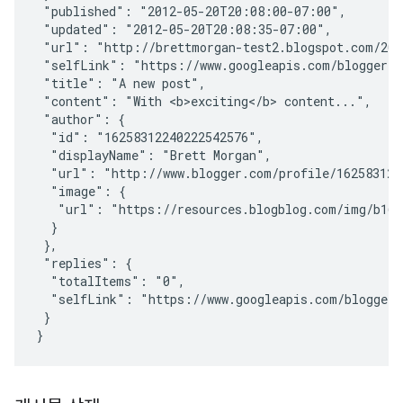
 "published": "2012-05-20T20:08:00-07:00",

 "updated": "2012-05-20T20:08:35-07:00",

 "url": "http://brettmorgan-test2.blogspot.com/201
 "selfLink": "https://www.googleapis.com/blogger/v3
 "title": "A new post",

 "content": "With <b>exciting</b> content...",

 "author": {

  "id": "16258312240222542576",

  "displayName": "Brett Morgan",

  "url": "http://www.blogger.com/profile/1625831224
  "image": {

   "url": "https://resources.blogblog.com/img/b16-r
  }

 },

 "replies": {

  "totalItems": "0",

  "selfLink": "https://www.googleapis.com/blogger/
 }
