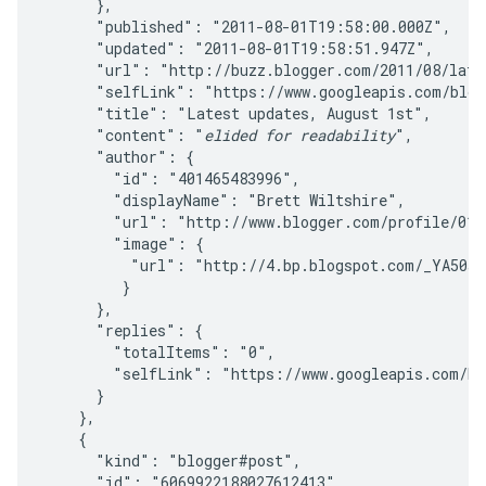
      },

      "published": "2011-08-01T19:58:00.000Z",

      "updated": "2011-08-01T19:58:51.947Z",

      "url": "http://buzz.blogger.com/2011/08/lates
      "selfLink": "https://www.googleapis.com/blogg
      "title": "Latest updates, August 1st",

      "content": "
elided for readability
",

      "author": {

        "id": "401465483996",

        "displayName": "Brett Wiltshire",

        "url": "http://www.blogger.com/profile/0143
        "image": {

          "url": "http://4.bp.blogspot.com/_YA50ad
         }

      },

      "replies": {

        "totalItems": "0",

        "selfLink": "https://www.googleapis.com/bl
      }

    },

    {

      "kind": "blogger#post",

      "id": "6069922188027612413",
