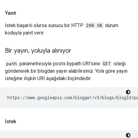
Yanıt
İstek başarılı olursa sunucu bir HTTP
200 OK
durum
koduyla yanıt verir.
Bir yayın
,
yoluyla alınıyor
path
parametresiyle posts bypath URI'sine
GET
isteği
göndererek bir blogdan yayın alabilirsiniz. Yola göre yayın
isteğine ilişkin URI aşağıdaki biçimdedir:
https://www.googleapis.com/blogger/v3/blogs/
blogId
/p
İstek