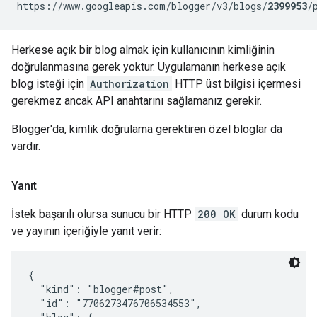
https://www.googleapis.com/blogger/v3/blogs/
2399953
/
Herkese açık bir blog almak için kullanıcının kimliğinin
doğrulanmasına gerek yoktur. Uygulamanın herkese açık
blog isteği için
Authorization
HTTP üst bilgisi içermesi
gerekmez ancak API anahtarını sağlamanız gerekir.
Blogger'da, kimlik doğrulama gerektiren özel bloglar da
vardır.
Yanıt
İstek başarılı olursa sunucu bir HTTP
200 OK
durum kodu
ve yayının içeriğiyle yanıt verir:
{

  "kind": "blogger#post",

  "id": "7706273476706534553",
