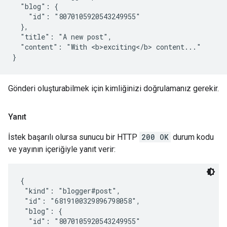
  "blog": {

    "id": "8070105920543249955"

  },

  "title": "A new post",

  "content": "With <b>exciting</b> content..."

Gönderi oluşturabilmek için kimliğinizi doğrulamanız gerekir.
Yanıt
İstek başarılı olursa sunucu bir HTTP
200 OK
durum kodu
ve yayının içeriğiyle yanıt verir:
{

 "kind": "blogger#post",

 "id": "6819100329896798058",

 "blog": {

  "id": "8070105920543249955"
