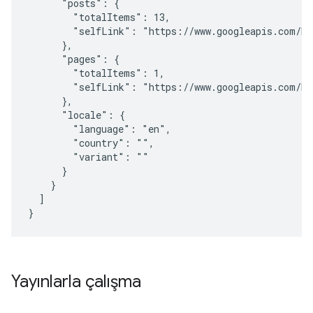
      "posts": {

        "totalItems": 13,

        "selfLink": "https://www.googleapis.com/blo
      },

      "pages": {

        "totalItems": 1,

        "selfLink": "https://www.googleapis.com/blo
      },

      "locale": {

        "language": "en",

        "country": "",

        "variant": ""

      }

    }

  ]

Yayınlarla çalışma