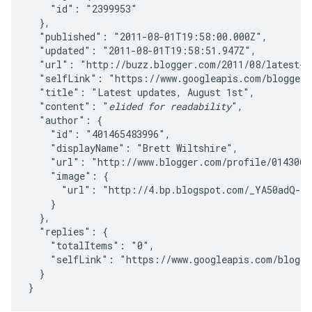
    "id": "2399953"

  },

  "published": "2011-08-01T19:58:00.000Z",

  "updated": "2011-08-01T19:58:51.947Z",

  "url": "http://buzz.blogger.com/2011/08/latest-up
  "selfLink": "https://www.googleapis.com/blogger/v
  "title": "Latest updates, August 1st",

  "content": "
elided for readability
",

  "author": {

    "id": "401465483996",

    "displayName": "Brett Wiltshire",

    "url": "http://www.blogger.com/profile/01430672
    "image": {

      "url": "http://4.bp.blogspot.com/_YA50adQ-7v
    }

  },

  "replies": {

    "totalItems": "0",

    "selfLink": "https://www.googleapis.com/blogge
  }
