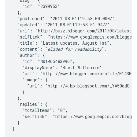
  "blog": {

    "id": "2399953"

  },

  "published": "2011-08-01T19:58:00.000Z",

  "updated": "2011-08-01T19:58:51.947Z",

  "url": "http://buzz.blogger.com/2011/08/latest-up
  "selfLink": "https://www.googleapis.com/blogger/v
  "title": "Latest updates, August 1st",

  "content": "
elided for readability
",

  "author": {

    "id": "401465483996",

    "displayName": "Brett Wiltshire",

    "url": "http://www.blogger.com/profile/01430672
    "image": {

      "url": "http://4.bp.blogspot.com/_YA50adQ-7v
    }

  },

  "replies": {

    "totalItems": "0",

    "selfLink": "https://www.googleapis.com/blogge
  }
