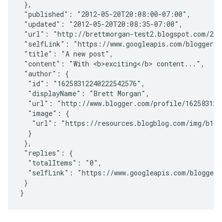
 },

 "published": "2012-05-20T20:08:00-07:00",

 "updated": "2012-05-20T20:08:35-07:00",

 "url": "http://brettmorgan-test2.blogspot.com/201
 "selfLink": "https://www.googleapis.com/blogger/v3
 "title": "A new post",

 "content": "With <b>exciting</b> content...",

 "author": {

  "id": "16258312240222542576",

  "displayName": "Brett Morgan",

  "url": "http://www.blogger.com/profile/1625831224
  "image": {

   "url": "https://resources.blogblog.com/img/b16-r
  }

 },

 "replies": {

  "totalItems": "0",

  "selfLink": "https://www.googleapis.com/blogger/
 }
