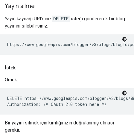
Yayın silme
Yayın kaynağı URI'sine
DELETE
isteği göndererek bir blog
yayınını silebilirsiniz:
https://www.googleapis.com/blogger/v3/blogs/
blogId
/p
İstek
Örnek:
DELETE https://www.googleapis.com/blogger/v3/blogs/80
Bir yayını silmek için kimliğinizin doğrulanmış olması
gerekir.