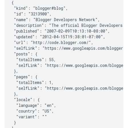
{

 "kind": "blogger#blog",

 "id": "3213900",

 "name": "Blogger Developers Network",

 "description": "The official Blogger Developers Ne
 "published": "2007-02-09T10:13:10-08:00",

 "updated": "2012-04-15T19:38:01-07:00",

 "url": "http://code.blogger.com/",

 "selfLink": "https://www.googleapis.com/blogger/v3
 "posts": {

  "totalItems": 55,

  "selfLink": "https://www.googleapis.com/blogger/v
 },

 "pages": {

  "totalItems": 1,

  "selfLink": "https://www.googleapis.com/blogger/v
 },

 "locale": {

  "language": "en",

  "country": "US",

  "variant": ""

 }
