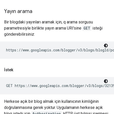
Yayın arama
Bir blogdaki yayınları aramak için, q arama sorgusu
parametresiyle birlikte yayın arama URI'sine
GET
isteği
gönderebilirsiniz:
https://www.googleapis.com/blogger/v3/blogs/
blogId
/p
İstek
GET https://www.googleapis.com/blogger/v3/blogs/3213
Herkese açık bir blog almak için kullanıcının kimliğinin
doğrulanmasına gerek yoktur. Uygulamanın herkese açık
blog isteği için
Authorization
HTTP üst bilgisi içermesi