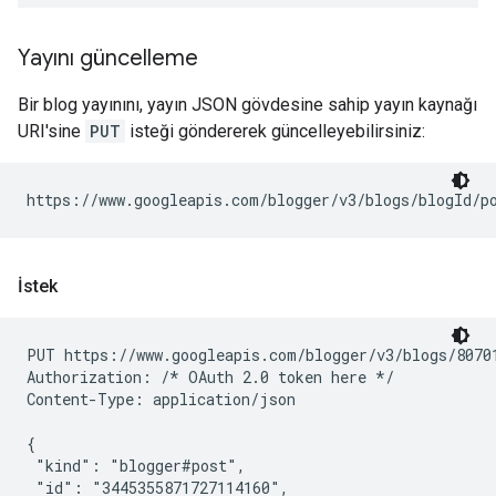
Yayını güncelleme
Bir blog yayınını, yayın JSON gövdesine sahip yayın kaynağı
URI'sine
PUT
isteği göndererek güncelleyebilirsiniz:
https://www.googleapis.com/blogger/v3/blogs/
blogId
/p
İstek
PUT https://www.googleapis.com/blogger/v3/blogs/80701
Authorization: /* OAuth 2.0 token here */

Content-Type: application/json

{

 "kind": "blogger#post",

 "id": "3445355871727114160",
