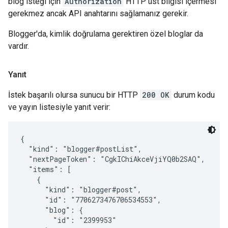
blog isteği için
Authorization
HTTP üst bilgisi içermesi
gerekmez ancak API anahtarını sağlamanız gerekir.
Blogger'da, kimlik doğrulama gerektiren özel bloglar da
vardır.
Yanıt
İstek başarılı olursa sunucu bir HTTP
200 OK
durum kodu
ve yayın listesiyle yanıt verir:
{

  "kind": "blogger#postList",

  "nextPageToken": "CgkIChiAkceVjiYQ0b2SAQ",

  "items": [

    {

      "kind": "blogger#post",

      "id": "7706273476706534553",

      "blog": {

        "id": "2399953"
