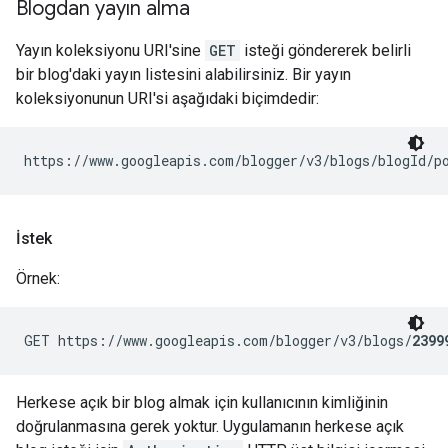
Blogdan yayın alma
Yayın koleksiyonu URI'sine
GET
isteği göndererek belirli
bir blog'daki yayın listesini alabilirsiniz. Bir yayın
koleksiyonunun URI'si aşağıdaki biçimdedir:
https://www.googleapis.com/blogger/v3/blogs/
blogId
İstek
Örnek:
GET https://www.googleapis.com/blogger/v3/blogs/
2399
Herkese açık bir blog almak için kullanıcının kimliğinin
doğrulanmasına gerek yoktur. Uygulamanın herkese açık