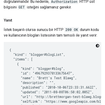
doğrulanmalıdır. Bu nedenle,
Authorization
HTTP üst
bilgisini
GET
isteğini sağlamanız gerekir.
Yanıt
İstek başarılı olursa sunucu bir HTTP
200 OK
durum kodu
ve kullanıcının blogları listesinin tam temsili ile yanıt verir:
{

  "kind": "blogger#blogList",

  "items": [

    {

      "kind": "blogger#blog",

      "id": "4967929378133675647",

      "name": "Brett's Test Blawg",

      "description": "",

      "published": "2010-10-06T23:33:31.662Z",

      "updated": "2011-08-08T06:50:02.005Z",

      "url": "http://brettmorgan-test-blawg.blogspo
      "selfLink": "https://www.googleapis.com/blogg