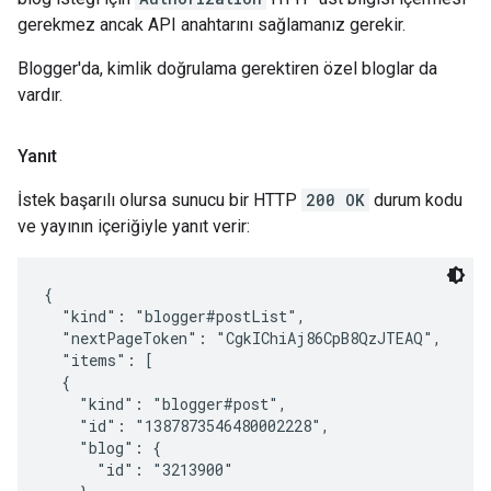
gerekmez ancak API anahtarını sağlamanız gerekir.
Blogger'da, kimlik doğrulama gerektiren özel bloglar da
vardır.
Yanıt
İstek başarılı olursa sunucu bir HTTP
200 OK
durum kodu
ve yayının içeriğiyle yanıt verir:
{

  "kind": "blogger#postList",

  "nextPageToken": "CgkIChiAj86CpB8QzJTEAQ",

  "items": [

  {

    "kind": "blogger#post",

    "id": "1387873546480002228",

    "blog": {

      "id": "3213900"
