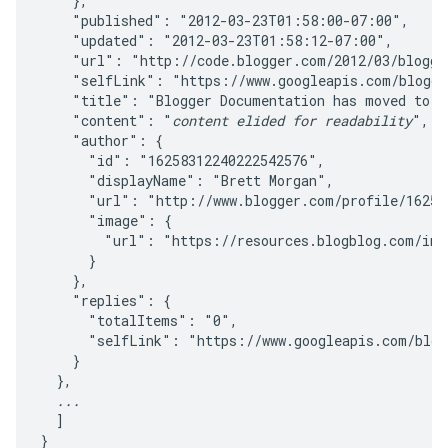
    },

    "published": "2012-03-23T01:58:00-07:00",

    "updated": "2012-03-23T01:58:12-07:00",

    "url": "http://code.blogger.com/2012/03/blogge
    "selfLink": "https://www.googleapis.com/blogger
    "title": "Blogger Documentation has moved to de
    "content": "
content elided for readability
",

    "author": {

      "id": "16258312240222542576",

      "displayName": "Brett Morgan",

      "url": "http://www.blogger.com/profile/162583
      "image": {

        "url": "https://resources.blogblog.com/img/
      }

    },

    "replies": {

      "totalItems": "0",

      "selfLink": "https://www.googleapis.com/blog
    }

  },

...
  ]
