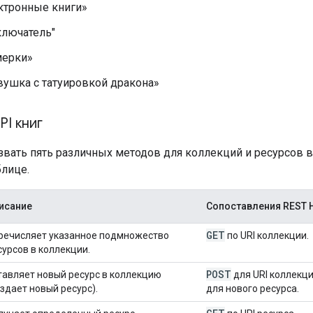
ктронные книги»
ключатель"
мерки»
ушка с татуировкой дракона»
I книг
ать пять различных методов для коллекций и ресурсов в 
лице.
исание
Сопоставления REST 
GET
речисляет указанное подмножество
по URI коллекции.
сурсов в коллекции.
POST
тавляет новый ресурс в коллекцию
для URI коллекци
оздает новый ресурс).
для нового ресурса.