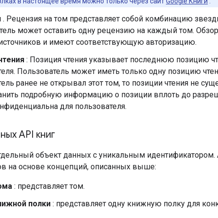
лках в настоящее время можно только через сайт
Google Книги
.
я
. Рецензия на том представляет собой комбинацию звездн
тель может оставить одну рецензию на каждый том. Обзо
источников и имеют соответствующую авторизацию.
чтения
: Позиция чтения указывает последнюю позицию чт
еля. Пользователь может иметь только одну позицию чтен
ель ранее не открывал этот том, то позиции чтения не сущ
анить подробную информацию о позиции вплоть до разреш
онфиденциальна для пользователя.
ых API книг
отдельный объект данных с уникальным идентификатором. 
ов на основе концепций, описанных выше:
ома
: представляет том.
нижной полки
: представляет одну книжную полку для конк