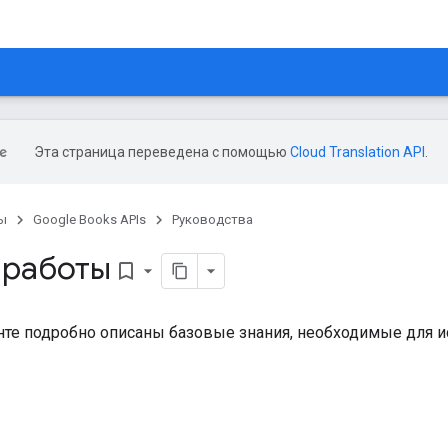
Эта страница переведена с помощью
Cloud Translation API
.
ы
Google Books APIs
Руководства
 работы
bookmark_border
нте подробно описаны базовые знания, необходимые для и