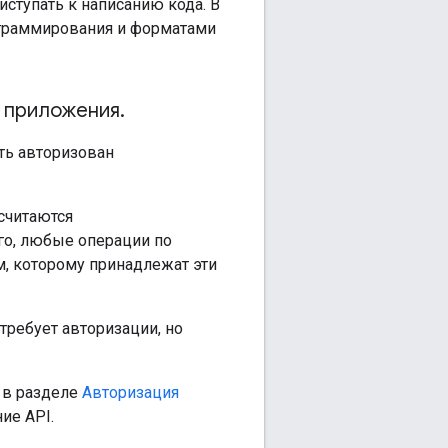
ступать к написанию кода. В
ограммирования и форматами
о приложения
.
ть авторизован
 считаются
го, любые операции по
, которому принадлежат эти
ребует авторизации, но
. в разделе
Авторизация
ие API.