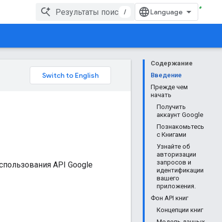
/
Содержание
Введение
Прежде чем
начать
Получить
аккаунт Google
Познакомьтесь
с Книгами
Узнайте об
авторизации
запросов и
спользования API Google
идентификации
вашего
приложения.
Фон API книг
Концепции книг
Модель данных