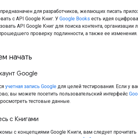
 предназначен для разработчиков, желающих писать прил
ать с API Google Книг. У
Google Books
есть идея оцифрова
овать API Google Книг для поиска контента, организации 
 прошедшего проверку подлинности, а также ее изменения.
ем начать
каунт Google
ся
учетная запись Google
для целей тестирования. Если у ва
отово; вы можете посетить пользовательский интерфейс
Goo
просмотреть тестовые данные.
сь с Книгами
комы с концепциями Google Книги, вам следует прочитать 