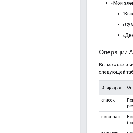
«Мои эле
"Вы
«Су
«Дев
Операции AP
Вы можете вызв
следующей таб
Операция
Оп
список
Пе
ре
вставлять
Вс
(с