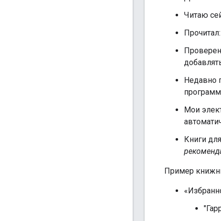
Читаю сей
Прочитал
Проверен
добавлять
Недавно 
программе
Мои элек
автоматич
Книги дл
рекоменда
Пример книжн
«Избранн
"Гар