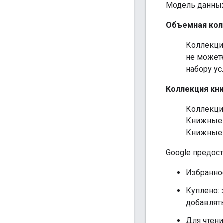
Модель данных
Объемная кол
Коллекци
не может
набору ус
Коллекция кн
Коллекци
Книжные 
Книжные 
Google предос
Избранно
Куплено:
добавлять
Для чтени