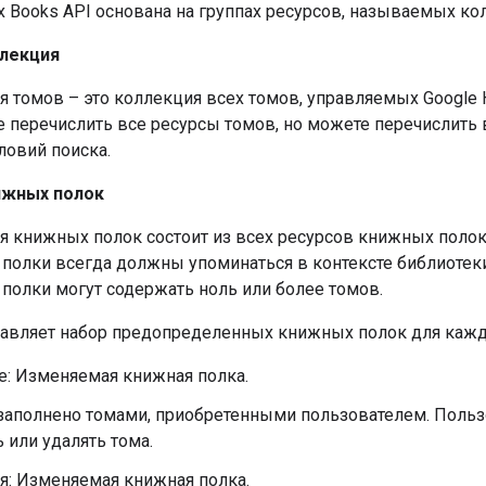
 Books API основана на группах ресурсов, называемых ко
лекция
я томов
– это коллекция всех
томов,
управляемых Google 
е
перечислить
все ресурсы томов, но можете
перечислить
ловий поиска.
ижных полок
я книжных полок
состоит из всех
ресурсов книжных полок
полки всегда должны упоминаться в контексте библиотеки
полки могут содержать ноль или более томов.
тавляет набор предопределенных книжных полок для кажд
е: Изменяемая книжная полка.
 заполнено томами, приобретенными пользователем. Поль
 или удалять тома.
я: Изменяемая книжная полка.