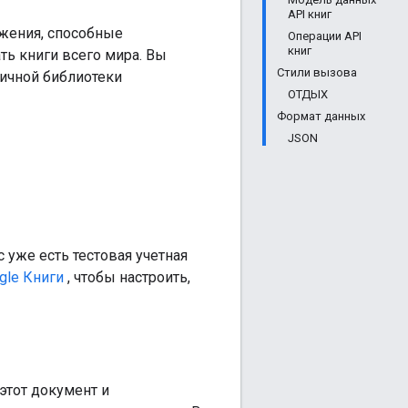
API книг
ожения, способные
Операции API
книг
ть книги всего мира. Вы
Стили вызова
личной библиотеки
ОТДЫХ
Формат данных
JSON
с уже есть тестовая учетная
gle Книги
, чтобы настроить,
этот документ и