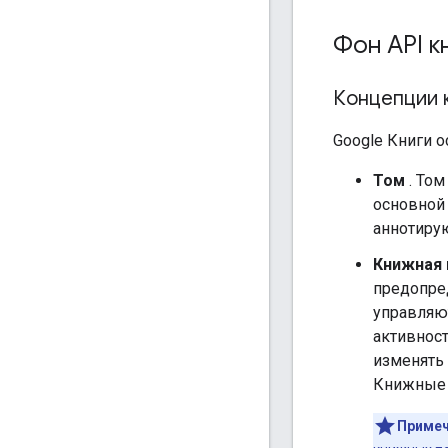
Фон API к
Концепции 
Google Книги 
Том
. Том
основной 
аннотирую
Книжная 
предопре
управляю
активност
изменять 
Книжные 
Примеч