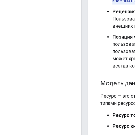
книжных по
Рецензи
Пользова
внешних 
Позиция 
пользоват
пользоват
может хр
всегда к
Модель данн
Ресурс — это 
типами ресурс
Ресурс т
Ресурс к