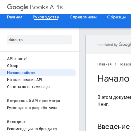
Books APIs
Главная
Руководства
Справочники
Образцы
API книг v1
Главная
Товар
Обзор
Начало работы
Начало
Использование API
.
Советы по оптимизации
В этом докуме
Встроенный API просмотра
Книг.
Руководство разработчика
Брендинг
Введение
Рекомендации по брендингу