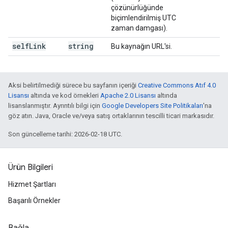
çözünürlüğünde
biçimlendirilmiş UTC
zaman damgası).
self
Link
string
Bu kaynağın URL'si.
Aksi belirtilmediği sürece bu sayfanın içeriği
Creative Commons Atıf 4.0
Lisansı
altında ve kod örnekleri
Apache 2.0 Lisansı
altında
lisanslanmıştır. Ayrıntılı bilgi için
Google Developers Site Politikaları
'na
göz atın. Java, Oracle ve/veya satış ortaklarının tescilli ticari markasıdır.
Son güncelleme tarihi: 2026-02-18 UTC.
Ürün Bilgileri
Hizmet Şartları
Başarılı Örnekler