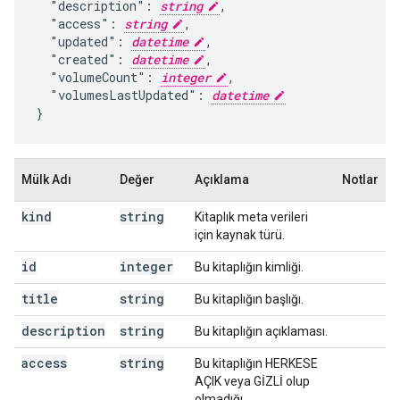
  "description": 
string
,

  "access": 
string
,

  "updated": 
datetime
,

  "created": 
datetime
,

  "volumeCount": 
integer
,

  "volumesLastUpdated": 
datetime
}
Mülk Adı
Değer
Açıklama
Notlar
kind
string
Kitaplık meta verileri
için kaynak türü.
id
integer
Bu kitaplığın kimliği.
title
string
Bu kitaplığın başlığı.
description
string
Bu kitaplığın açıklaması.
access
string
Bu kitaplığın HERKESE
AÇIK veya GİZLİ olup
olmadığı.