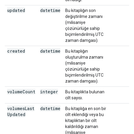
updated
datetime
Bu kitaplığın son
değiştirilme zamanı
(milisaniye
çözünürlüğe sahip
biçimlendirilmiş UTC
zaman damgası).
created
datetime
Bu kitaplığın
oluşturulma zamanı
(milisaniye
çözünürlüğe sahip
biçimlendirilmiş UTC
zaman damgası).
volume
Count
integer
Bu kitaplıkta bulunan
cilt sayısı.
volumes
Last
datetime
Bu kitaplığa en son bir
Updated
cilt eklendiği veya bu
kitaplıktan bir cilt
kaldırıldığı zaman
(milisaniye