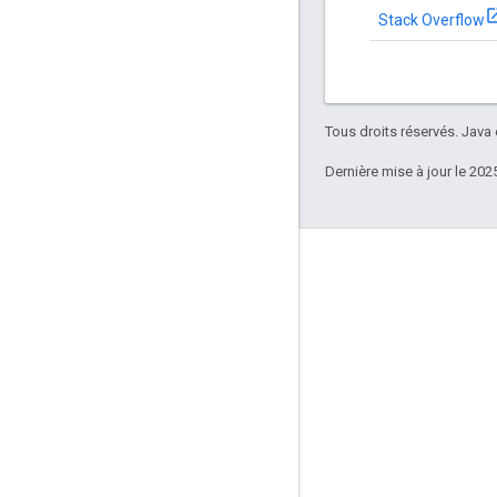
Stack Overflow
Tous droits réservés. Java
Dernière mise à jour le 202
Échanger
Google Developer Program
Google Developer Groups
Google Developer Experts
Accelerators
Google Cloud & NVIDIA