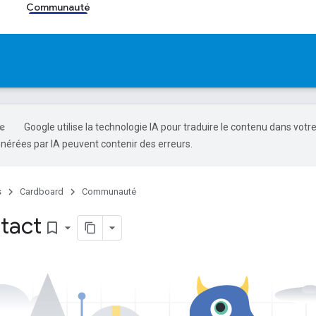
s
Communauté
Google utilise la technologie IA pour traduire le contenu dans votr
nérées par IA peuvent contenir des erreurs.
s
Cardboard
Communauté
ntact
bookmark_border