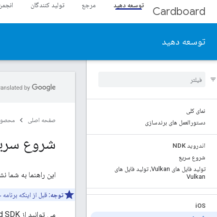
توسعه دهید
مرجع
تولید کنندگان
انجمن
Cardboard
توسعه دهید
نمای کلی
صفحه اصلی
محصول
دستورالعمل های برندسازی
شروع سریع برای ardboard
اندروید NDK
شروع سریع
تولید فایل های Vulkan، تولید فایل های
این راهنما به شما نشان می دهد که چگونه از ardboard SDK
Vulkan
توجه:
قبل از اینکه برنامه
i
OS