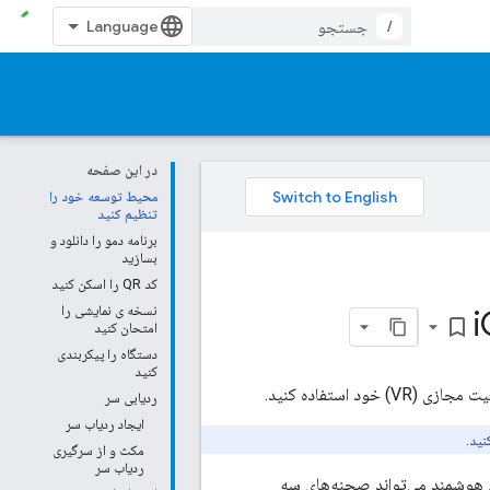
/
در این صفحه
محیط توسعه خود را
تنظیم کنید
برنامه دمو را دانلود و
بسازید
کد QR را اسکن کنید
نسخه ی نمایشی را
bookmark_border
امتحان کنید
دستگاه را پیکربندی
کنید
ردیابی سر
ایجاد ردیاب سر
نید.
مکث و از سرگیری
ردیاب سر
د به پلتفرم VR استفاده کنید. یک گوشی هوشمند می‌تواند صحنه‌های سه