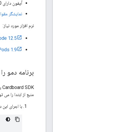
آیفون دارای iOS 12.0 یا بالاتر
نمایشگر مقوا
نرم افزار مورد نیاز:
ode 12.5
ods 1.9
برنامه دمو را 
Cardboard SDK با استفاده از فایل های منبع از پیش کامپایل شده
منبع از ابتدا را می ت
با اجرای این دستور، Cardboard SDK و برنامه آزمایشی ardboard