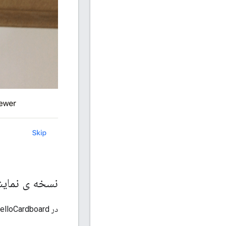
نسخه ی نمایش
در HelloCardboard، کره های ژئودزیکی را در فضای سه بعدی جستجو و جمع آوری خواهید کرد.