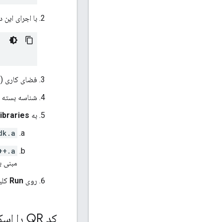
با اجرای این دستور در ریش
فضای کاری Cardboard (
) را در Xcode با
شناسه بسته نر
به
Libraries
dk.a
++.a
مبنی بر استفاده از work
روی
Run
کلی
کد QR را اسکن کنید