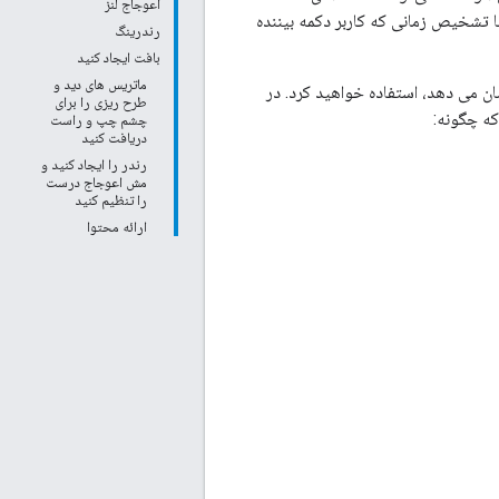
اعوجاج لنز
ا تشخیص زمانی که کاربر دکمه بیننده
رندرینگ
بافت ایجاد کنید
ماتریس های دید و
HelloCardboar، یک بازی آزمایشی که ویژگی های اصلی Cardboard SDK را نشان می دهد، استفاده خواهید کرد. در
طرح ریزی را برای
که چگونه:
چشم چپ و راست
دریافت کنید
رندر را ایجاد کنید و
مش اعوجاج درست
را تنظیم کنید
ارائه محتوا