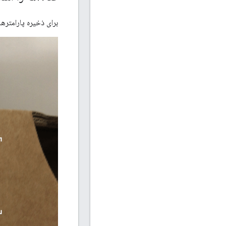
برای ذخیره پارامترهای دستگاه، کد QR را در