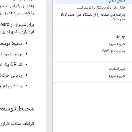
شروع سریع
بعدی را با رندر است
فایل های بافر پروتکل را تولید کنید
را فشار می‌دهد، با بر
پارامترهای صفحه را از دستگاه های جدید i
OS
به روز کنید
این بازی، کاربران بر
Unity
محیط توسعه 
شروع سریع
مهاجرت از GVR
برنامه دمو را 
کد QR یک نمایشگر Cardboard را اسکن کنید تا پارامترهای آن ذخیره شود
پیپراسکوپ
ردیابی حرکات
شروع سریع
با تنظیم اعو
محیط توسعه خ
الزامات سخت افزاری: