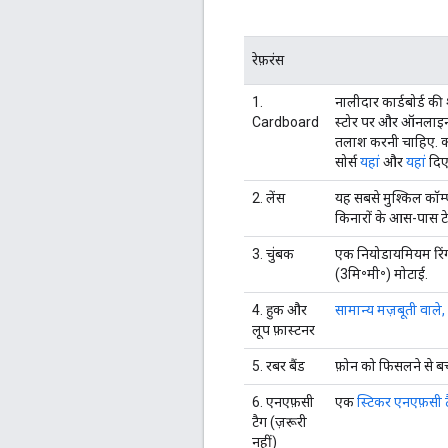
रेफ़रंस
1.
नालीदार कार्डबोर्ड क
Cardboard
स्टोर पर और ऑनलाइन स
तलाश करनी चाहिए. कम
सोर्स
यहां
और
यहां
दिए 
2. लेंस
यह सबसे मुश्किल कॉम्प
किनारों के आस-पास टे
3. चुंबक
एक नियोडायमियम रिंग
(3मि॰मी॰) मोटाई.
4. हुक और
सामान्य मज़बूती वाले
लूप फ़ास्टनर
5. रबर बैंड
फ़ोन को फिसलने से ब
6. एनएफ़सी
एक
स्टिकर एनएफ़सी 
टैग (ज़रूरी
नहीं)