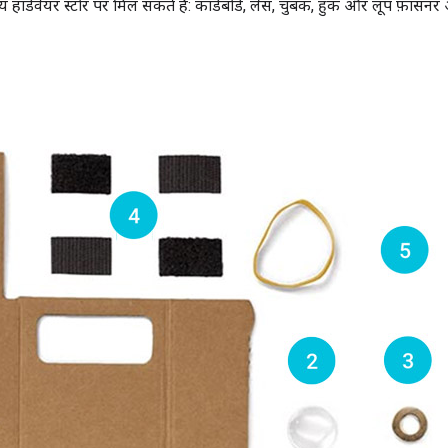
हार्डवेयर स्टोर पर मिल सकते हैं: कार्डबोर्ड, लेंस, चुंबक, हुक और लूप फ़ासनर