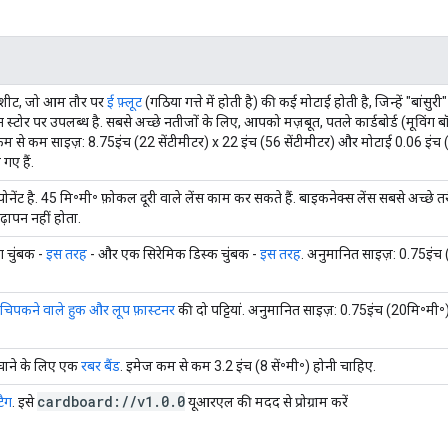
ी शीट, जो आम तौर पर
ई फ़्लूट
(गठिया गत्ते में होती है) की कई मोटाई होती है, जिन्हें "बांस
्टोर पर उपलब्ध है. सबसे अच्छे नतीजों के लिए, आपको मज़बूत, पतले कार्डबोर्ड (मूविंग 
 से कम साइज़: 8.75इंच (22 सेंटीमीटर) x 22 इंच (56 सेंटीमीटर) और मोटाई 0.06 इं
गए हैं.
ोनेंट है. 45 मि॰मी॰ फ़ोकल दूरी वाले लेंस काम कर सकते हैं. बाइकनेक्स लेंस सबसे अच्छे तरी
ढ़ापन नहीं होता.
 चुंबक -
इस तरह
- और एक सिरेमिक डिस्क चुंबक -
इस तरह
. अनुमानित साइज़: 0.75इंच
, चिपकने वाले हुक और लूप फ़ास्टनर
की दो पट्टियां. अनुमानित साइज़: 0.75इंच (20मि॰मी॰
चाने के लिए एक
रबर बैंड
. इमेज कम से कम 3.2 इंच (8 सें॰मी॰) होनी चाहिए.
cardboard:
/
/
v1
.
0
.
0
टैग
. इसे
यूआरएल की मदद से प्रोग्राम करें