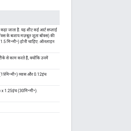
ुरी" कहा जाता है. यह शीट कई आर्ट सप्लाई
बॉक्स के बजाय मज़बूत जूता बॉक्स) की
च (1.5 मि॰मी॰) होनी चाहिए. ऑनलाइन
के से काम करते हैं, क्योंकि उनमें
 (19मि॰मी॰) व्यास और 0.12इंच
) x 1.25इंच (30मि॰मी॰).