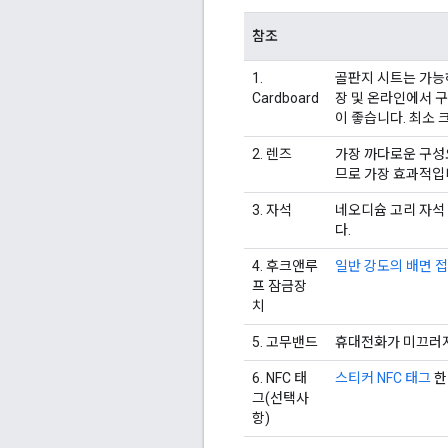
참조
1.
골판지 시트는 가
Cardboard
장 및 온라인에서 구
이 좋습니다. 최소 크
2. 렌즈
가장 까다로운 구성
므로 가장 효과적입
3. 자석
네오디슘 고리 자석 
다.
4. 후크앤루
일반 강도의 배면 접
프 잠금장
치
5. 고무밴드
휴대전화가 미끄러
6. NFC 태
스티커 NFC 태그
한
그(선택사
항)