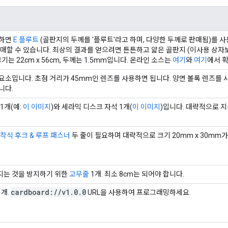
능하면
E 플루트
(골판지의 두께를 '플루트'라고 하며, 다양한 두께로 판매됨)를 
매할 수 있습니다. 최상의 결과를 얻으려면 튼튼하고 얇은 골판지 (이사용 상자
기는 22cm x 56cm, 두께는 1.5mm입니다. 온라인 소스는
여기
와
여기
에서 확
요소입니다. 초점 거리가 45mm인 렌즈를 사용하면 됩니다. 양면 볼록 렌즈를
니다.
1개(예:
이 이미지
)와 세라믹 디스크 자석 1개(
이 이미지
)입니다. 대략적으로 지
착식 후크 & 루프 패스너
두 줄이 필요하며 대략적으로 크기 20mm x 30mm
지는 것을 방지하기 위한
고무줄
1개. 최소 8cm는 되어야 합니다.
cardboard:
/
/
v1
.
0
.
0
 개.
URL을 사용하여 프로그래밍하세요.