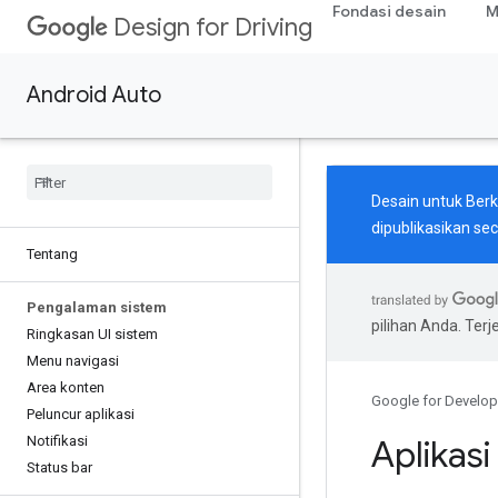
Fondasi desain
M
Design for Driving
Android Auto
Desain untuk Berk
dipublikasikan seca
Tentang
Pengalaman sistem
pilihan Anda. Te
Ringkasan UI sistem
Menu navigasi
Area konten
Google for Develop
Peluncur aplikasi
Notifikasi
Aplikas
Status bar