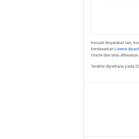
Kecuali dinyatakan lain, k
berdasarkan
Lisensi Apach
Oracle dan/atau afiliasinya.
Terakhir diperbarui pada 2
Dirancang untuk Berkendara
Yang baru
Label tata letak
Harus, Harus & Mei