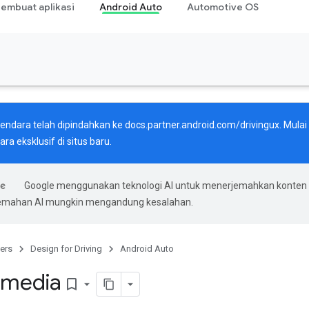
embuat aplikasi
Android Auto
Automotive OS
endara telah dipindahkan ke
docs.partner.android.com/drivingux
. Mula
ra eksklusif di situs baru.
Google menggunakan teknologi AI untuk menerjemahkan konten
rjemahan AI mungkin mengandung kesalahan.
ers
Design for Driving
Android Auto
i media
bookmark_border