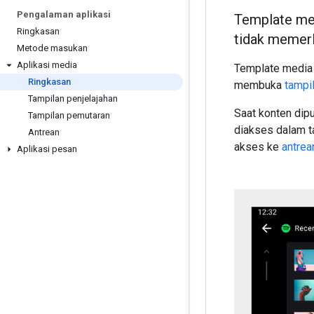
Pengalaman aplikasi
Template med
Ringkasan
tidak memerl
Metode masukan
Aplikasi media
Template media 
Ringkasan
membuka
tampi
Tampilan penjelajahan
Saat konten dip
Tampilan pemutaran
diakses dalam t
Antrean
akses ke
antrea
Aplikasi pesan