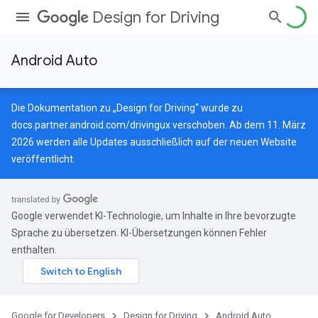
Design for Driving
Android Auto
Die Dokumentation zu „Design for Driving“ wurde zu
docs.partner.android.com/drivingux
verschoben. Ab dem 11. März
2026 werden alle Updates ausschließlich auf der neuen Website
veröffentlicht.
Google verwendet KI-Technologie, um Inhalte in Ihre bevorzugte
Sprache zu übersetzen. KI-Übersetzungen können Fehler
enthalten.
Google for Developers
Design for Driving
Android Auto