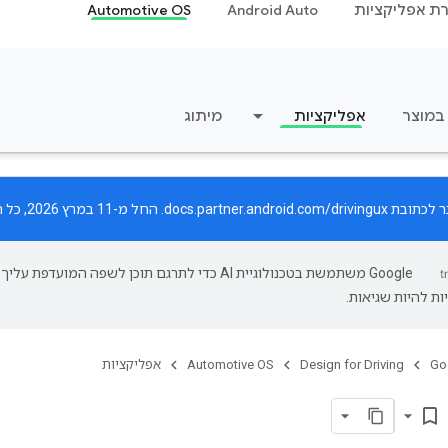
רת אפליקציות
Android Auto
Automotive OS
 במוצר
אפליקציות
מיתוג
ר לכתובת
docs.partner.android.com/drivingux
. החל מ-11 במרץ 2026, כל העדכונים יפורסמו רק באתר החדש.
‫Google משתמשת בטכנולוגיית AI כדי לתרגם תוכן לשפה המועדפת עליך.
ות להיות שגיאות.
Go
Design for Driving
Automotive OS
אפליקציות
bookmark_border