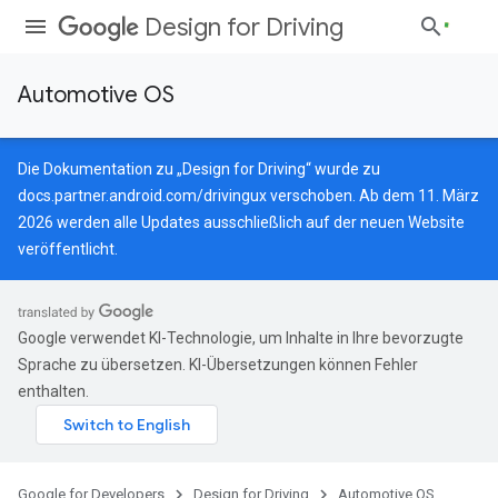
Design for Driving
Automotive OS
Die Dokumentation zu „Design for Driving“ wurde zu
docs.partner.android.com/drivingux
verschoben. Ab dem 11. März
2026 werden alle Updates ausschließlich auf der neuen Website
veröffentlicht.
Google verwendet KI-Technologie, um Inhalte in Ihre bevorzugte
Sprache zu übersetzen. KI-Übersetzungen können Fehler
enthalten.
Google for Developers
Design for Driving
Automotive OS