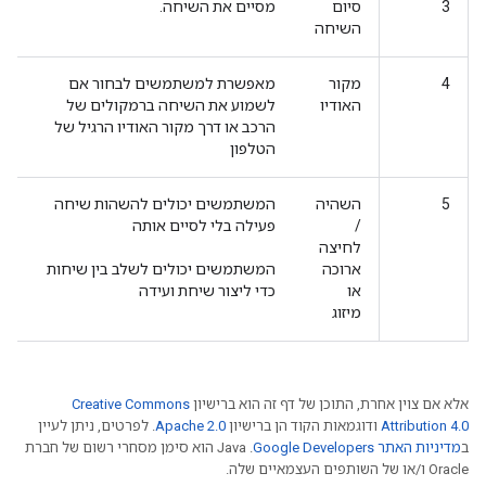
3
סיום
מסיים את השיחה.
השיחה
4
מקור
מאפשרת למשתמשים לבחור אם
האודיו
לשמוע את השיחה ברמקולים של
הרכב או דרך מקור האודיו הרגיל של
הטלפון
5
השהיה
המשתמשים יכולים להשהות שיחה
/
פעילה בלי לסיים אותה
לחיצה
ארוכה
המשתמשים יכולים לשלב בין שיחות
או
כדי ליצור שיחת ועידה
מיזוג
אלא אם צוין אחרת, התוכן של דף זה הוא ברישיון
Creative Commons
Attribution 4.0
ודוגמאות הקוד הן ברישיון
Apache 2.0
. לפרטים, ניתן לעיין
ב
מדיניות האתר Google Developers‏
.‏ Java הוא סימן מסחרי רשום של חברת
Oracle ו/או של השותפים העצמאיים שלה.