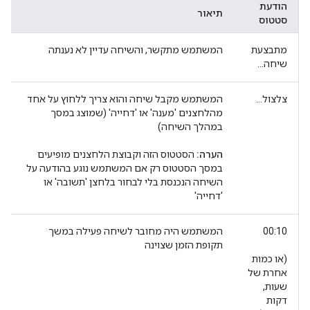
הודעת
תיאור
סטטוס
מתבצעת
המשתמש מתקשר, והשיחה עדיין לא נענתה
שיחה...
צלצול...
המשתמש מקבל שיחה והוא צריך ללחוץ על אחד
מהלחצנים 'מענה' או 'דחייה' (שמוצג במסך
במהלך השיחה)
הערה:
הסטטוס הזה וקבוצת הלחצנים מופיעים
במסך הסטטוס רק אם המשתמש נוגע בהודעה על
השיחה הנכנסת בלי לבחור בלחצן 'תשובה' או
'דחייה'
00:10
המשתמש היה מחובר לשיחה פעילה במשך
תקופת הזמן שצוינה
(או כמות
אחרת של
שעות,
דקות