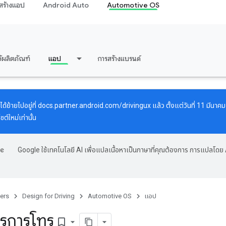
สร้างแอป
Android Auto
Automotive OS
้ผลิตภัณฑ์
แอป
การสร้างแบรนด์
้ย้ายไปอยู่ที่
docs.partner.android.com/drivingux
แล้ว ตั้งแต่วันที่ 11 มีนา
ต์ใหม่เท่านั้น
Google ใช้เทคโนโลยี AI เพื่อแปลเนื้อหาเป็นภาษาที่คุณต้องการ การแปลโดย 
ers
Design for Driving
Automotive OS
แอป
ารการโทร
bookmark_border