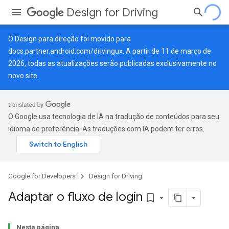
Design for Driving
O Design para direção foi movido para
docs.partner.android.com/drivingux
. A partir de 11 de março de
2026, todas as atualizações serão publicadas exclusivamente no
novo site.
O Google usa tecnologia de IA na tradução de conteúdos para seu
idioma de preferência. As traduções com IA podem ter erros.
Google for Developers
Design for Driving
Adaptar o fluxo de login
bookmark_border
Nesta página