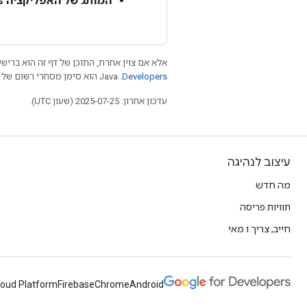
המותג של האפליקציה Express:
אלא אם צוין אחרת, התוכן של דף זה הוא ברישי
Developers‏
.‏ Java הוא סימן מסחרי רשום של חברת Oracle ו/או של השותפים העצמאיים שלה.
עדכון אחרון: 2025-07-25 (שעון UTC).
עיצוב לנהיגה
מה חדש
תוויות פריסה
חייב, צריך ו מאי
loud Platform
Firebase
Chrome
Android