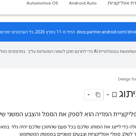
רת אפליקציות
Android Auto
Automotive OS
docs.partner.android.com/driv
. החל מ-11 במרץ 2026, כל העדכונים יפורסמו רק באתר החדש.
‫Google משתמשת בטכנולוגיית AI כדי לתרגם תוכן לשפה המועדפת עליך. בתרגומים כאלו
Design for
תוג
bookmark_border
פליקציית המדיה הוא לספק את הסמל והצבע המשני של
לה כדי לייצג את המותג שלכם בכל פעם שהתוכן שלכם יהיה גלוי. במא
ר לשלב סמלי אפליקציות וצבעים משניים בממשק המשתמש.