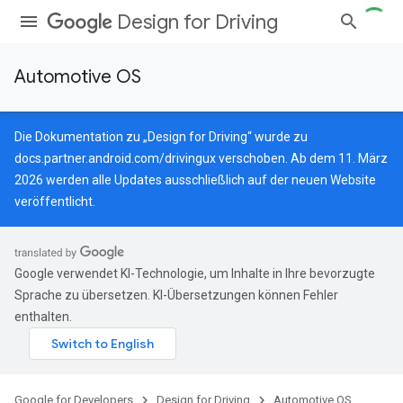
Design for Driving
Automotive OS
Die Dokumentation zu „Design for Driving“ wurde zu
docs.partner.android.com/drivingux
verschoben. Ab dem 11. März
2026 werden alle Updates ausschließlich auf der neuen Website
veröffentlicht.
Google verwendet KI-Technologie, um Inhalte in Ihre bevorzugte
Sprache zu übersetzen. KI-Übersetzungen können Fehler
enthalten.
Google for Developers
Design for Driving
Automotive OS