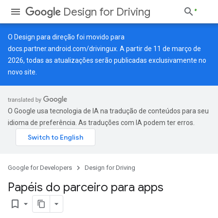
Design for Driving
O Design para direção foi movido para
docs.partner.android.com/drivingux
. A partir de 11 de março de
2026, todas as atualizações serão publicadas exclusivamente no
novo site.
O Google usa tecnologia de IA na tradução de conteúdos para seu
idioma de preferência. As traduções com IA podem ter erros.
Google for Developers
Design for Driving
Papéis do parceiro para apps
bookmark_border