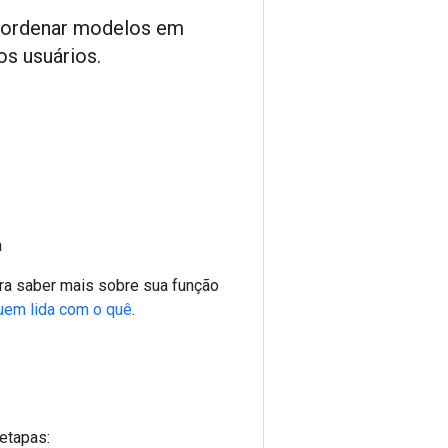
e ordenar modelos em
os usuários.
a
ara saber mais sobre sua função
uem lida com o quê
.
 etapas: