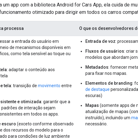
a um app com a biblioteca Android for Cars App, ela cuida de mu
 funcionamento otimizado para dirigir em todos os carros compat
eca processa
O que os desenvolvedores d
cessar a entrada do usuário em
Entrada de voz
: processa
meio de mecanismos disponíveis em
Fluxos de usuários
: criar
ficos, como tela sensível ao toque ou
modelos que abordam jorn
Metadados
: fornecer meta
tela
: adaptar o conteúdo aos
para fixar nos mapas.
tela
Elementos de branding
: 
e tela
: transição de
movimento
entre
de destaque
personalizada
escuras)
nsistente e otimizada
: garantir que a
Mapas
(somente apps de n
s padrões de interação sejam
atualização de mapas (com
consistentes em todos os apps.
instruído), incluindo um
map
e escuro
(exceto conforme observado
necessário.
te dos recursos do modelo para o
ado para condições de luz ambiente