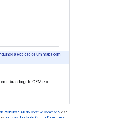
incluindo a exibição de um mapa com
com o branding do OEM e o
de atribuição 4.0 do Creative Commons
, e as
e as
políticas do site do Google Developers
.