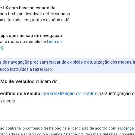
e UX com base no estado da
itar o texto ou desativar determinados
o o teclado, enquanto o usuário está
apps que não são de navegação
:
ar o mapa no modelo de
Lista de
a)
.
 de navegação precisam cuidar da exibição e atualização dos mapas, 
ndo instruídos a fazer isso.
Ms de veículos
cuidam de:
pecífico do veículo
:
personalização de estilos
para integração 
 veículo.
ão contrária, o conteúdo desta página é licenciado de acordo com a
Licença 
icenciadas de acordo com a
Licença Apache 2.0
. Para mais detalhes, consult