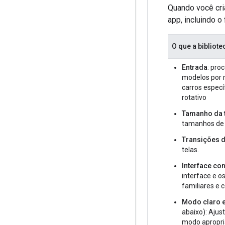
Quando você cri
app, incluindo o
O que a bibliot
Entrada
: pro
modelos por 
carros especí
rotativo
Tamanho da 
tamanhos de 
Transições d
telas.
Interface co
interface e o
familiares e 
Modo claro 
abaixo): Ajus
modo apropri