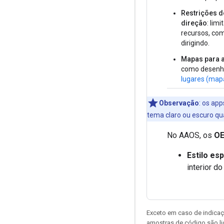
Restrições d
direção
: lim
recursos, com
dirigindo.
Mapas para 
como desenh
lugares (map
Observação
:
os apps
tema claro ou escuro qua
No AAOS, os
OE
Estilo es
interior do
Exceto em caso de indicaç
amostras de código são l