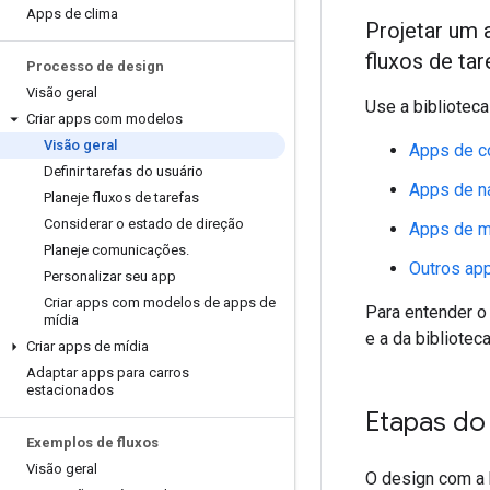
Apps de clima
Projetar um 
fluxos de tar
Processo de design
Visão geral
Use a biblioteca
Criar apps com modelos
Visão geral
Apps de c
Definir tarefas do usuário
Apps de n
Planeje fluxos de tarefas
Considerar o estado de direção
Apps de m
Planeje comunicações
.
Outros app
Personalizar seu app
Criar apps com modelos de apps de
Para entender o
mídia
e a da bibliotec
Criar apps de mídia
Adaptar apps para carros
estacionados
Etapas do
Exemplos de fluxos
Visão geral
O design com a b