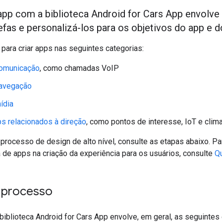
app com a biblioteca Android for Cars App envolv
efas e personalizá-los para os objetivos do app e d
 para criar apps nas seguintes categorias:
omunicação
, como chamadas VoIP
avegação
ídia
s relacionados à direção
, como pontos de interesse, IoT e clim
 processo de design de alto nível, consulte as etapas abaixo. P
a de apps na criação da experiência para os usuários, consulte
Q
 processo
iblioteca Android for Cars App envolve, em geral, as seguintes