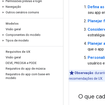
Permissões prévias e login
Defina as
Navegação
seu app em
Outros cenários comuns
Planejar 
Modelos
Consider
Visão geral
estratégia
Componentes do modelo
Tipos de modelo
Planejar
que o app
Requisitos de UX
Personali
Visão geral
usuários e
DEVE
,
PRECISA e PODE
Requisitos do app de música
Observação
:
durante
Requisitos do app com base em
modelo
recomendações de UX.
O que cad