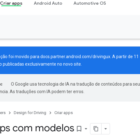
Criar apps
Android Auto
Automotive OS
eção foi movido para
docs.partner.android.com/drivingux
. A partir de 1
o publicadas exclusivamente no novo site.
O Google usa tecnologia de IA na tradução de conteúdos para seu
ncia. As traduções com IA podem ter erros.
ers
Design for Driving
Criar apps
pps com modelos
bookmark_border