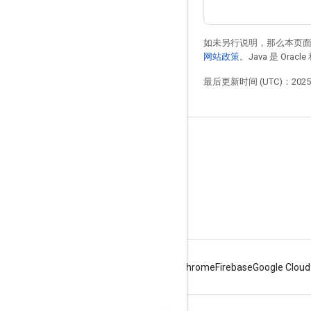
如未另行说明，那么本页
网站政策
。Java 是 Or
最后更新时间 (UTC)：2025-
驾驶用户体验设计准则
新变化
布局标签
必备、应该和5 月
Android
Chrome
Firebase
Google Cloud