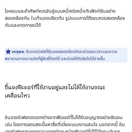
ไอคอนและคำศัพท์ควรจับคู่แบบหนึ่งต่อหนึ่งกับฟังก์ชันอย่าง
สอดคล้องกัน ในทำนองเดียวกัน รูปแบบการโต้ตอบควรสอดคล้อง
กันและคาดการณ์ได้
เหตุผล:
อินเทอร์เฟซที่คุ้นเคยสอดคล้องกันจะช่วยลดเวลาและความ
พยายามทางความคิดที่ผู้ขับขี่ต้องใช้ และช่วยให้ตัดสินใจได้ง่ายขึ้น
ชี้แจงฟีเจอร์ที่ใช้งานอยู่และไม่ได้ใช้งานขณะ
เคลื่อนไหว
อินเทอร์เฟซควรแตกต่างจากฟีเจอร์ที่ไม่ได้รับอนุญาตอย่างชัดเจน
เช่น โดยการลดแสงเนื้อหาสื่อที่เบี่ยงเบนความสนใจ นอกจากนี้ อิน
เทอร์เฟซควรแยกความแตกต่างระหว่างฟีเจอร์ที่มีไว้ใช้ขณะขับรถ