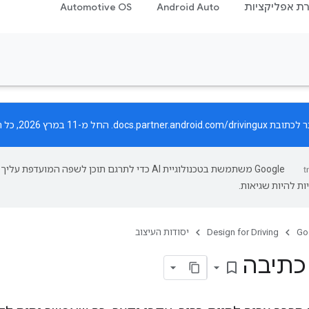
רת אפליקציות
Android Auto
Automotive OS
ר לכתובת
docs.partner.android.com/drivingux
. החל מ-11 במרץ 2026, כל העדכונים יפורסמו רק באתר החדש.
‫Google משתמשת בטכנולוגיית AI כדי לתרגם תוכן לשפה המועדפת עליך.
ות להיות שגיאות.
Go
Design for Driving
יסודות העיצוב
כתיבה
bookmark_border