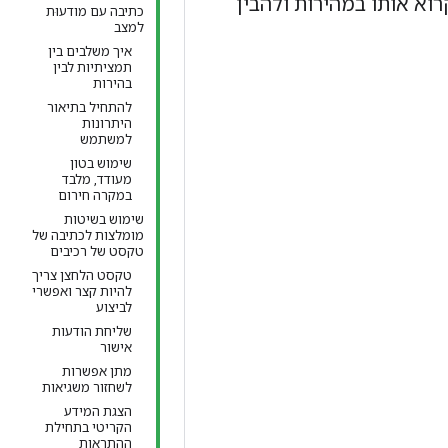
וא אותו במהירות ולהבין
כתיבה עם מודעוּת
למצב
איך משלבים בין
תמציתיות לבין
בהירות
להתחיל בתיאור
היתרונות
למשתמש
שימוש בטון
מעודד, מלבד
במקרה חירום
שימוש בשיטות
מומלצות לכתיבה של
טקסט של רכיבים
טקסט הלחצן צריך
להיות קצר ואפשרי
לביצוע
שליחת הודעות
אישור
מתן אפשרות
לשחזור משגיאות
הצגת המידע
הקריטי בתחילת
ההתראות