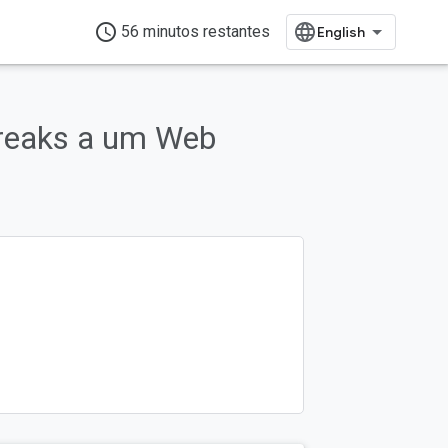
access_time
56 minutos restantes
Breaks a um Web