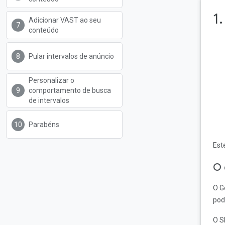
1.
Adicionar VAST ao seu
conteúdo
Pular intervalos de anúncio
Personalizar o
comportamento de busca
de intervalos
Parabéns
Est
O 
O G
pod
O S