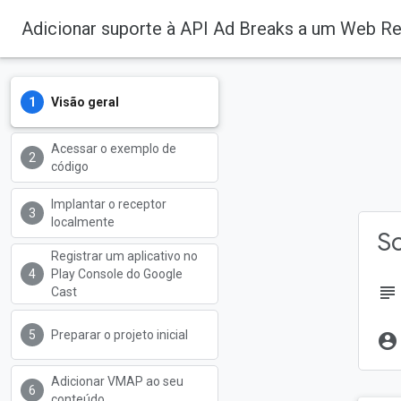
Adicionar suporte à API Ad Breaks a um Web Re
Visão geral
Acessar o exemplo de
código
Implantar o receptor
Página inicial
Pr
localmente
So
Registrar um aplicativo no
Play Console do Google
subject
Cast
Preparar o projeto inicial
account_circle
Adicionar VMAP ao seu
conteúdo