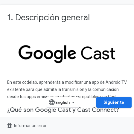
1. Descripción general
En este codelab, aprenderás a modificar una app de Android TV
existente para que admita la transmisión y la comunicación
desde tus apps emisoras existentes compatibles con Cast.
Siguiente
¿Qué son Google Cast y Cast Connect?
Google Cast permite a los usuarios transmitir contenido desde
bug_report
Informar un error
un dispositivo móvil a una TV. Una sesión típica de Google Cast