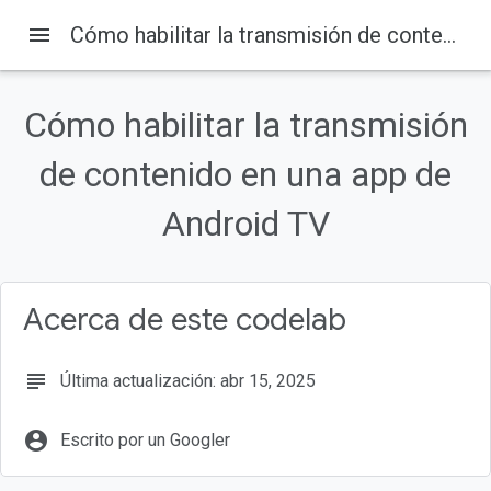
menu
Cómo habilitar la transmisión de contenido en una app de Android TV
Cómo habilitar la transmisión
de contenido en una app de
Página principal
Productos
Cast
Codelabs
Android TV
En esta página
1. Descripción general
¿Qué son Google Cast y Cast Connect?
¿Qué compilaremos?
Acerca de este codelab
Qué aprenderás
Requisitos
subject
Última actualización: abr 15, 2025
account_circle
Escrito por un Googler