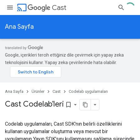
cast
Cast
Ana Sayfa
Google, içerikleri tercih ettiğiniz dile çevirmek için yapay zeka
teknolojisini kullanır. Yapay zeka çevirilerinde hata olabilir.
Ana Sayfa
Ürünler
Cast
Codelab uygulamaları
Cast Codelab'leri
bookmark_border
Codelab uygulamaları, Cast SDK'nın belirli özelliklerini
kullanan uygulamalar oluşturma veya mevcut bir
uygulamanın Yayın SDK'sını kullanmasını sağlama sürecinde