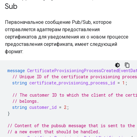
Sub
Первоначальное сообщение Pub/Sub, которое
отправляется адаптерам предоставления
сертификатов для уведомления их о новом процессе
предоставления сертификата, имеет следующий
формат:
message
CertificateProvisioningProcessCreatedEventDa
// Unique ID of the certificate provisioning proces
string
certificate_provisioning_process_id
=
1
;
// The customer ID to which the client of the cert
// belongs.
string
customer_id
=
2
;
}
// Content of the pubsub message that is sent to the
// a new event that should be handled.