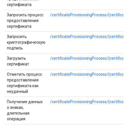
сертификата
Запросить процесс
/certificateProvisioningProcess/{certifica
предоставления
сертификата
Запросить
/certificateProvisioningProcess/{certifica
криптографическую
подпись
Загрузить
/certificateProvisioningProcess/{certificat
сертификат
Отметить процесс
/certificateProvisioningProcess/{certificat
предоставления
сертификата как
неудачный
Получение данных
/certificateProvisioningProcess/{certifica
о знаках,
длительная
операция