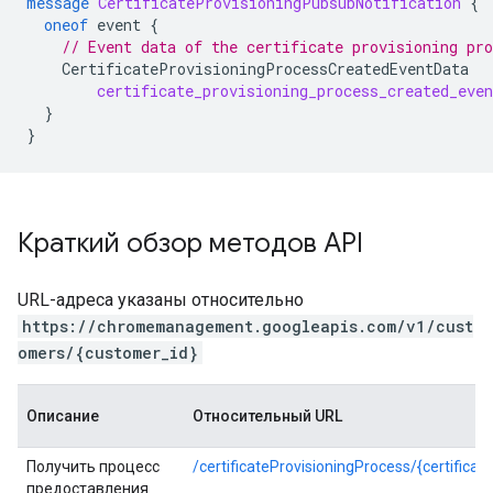
message
CertificateProvisioningPubsubNotification
{
oneof
event
{
// Event data of the certificate provisioning pro
CertificateProvisioningProcessCreatedEventData
certificate_provisioning_process_created_even
}
}
Краткий обзор методов API
URL-адреса указаны относительно
https://chromemanagement.googleapis.com/v1/cust
omers/{customer_id}
Описание
Относительный URL
Получить процесс
/certificateProvisioningProcess/{certifica
предоставления