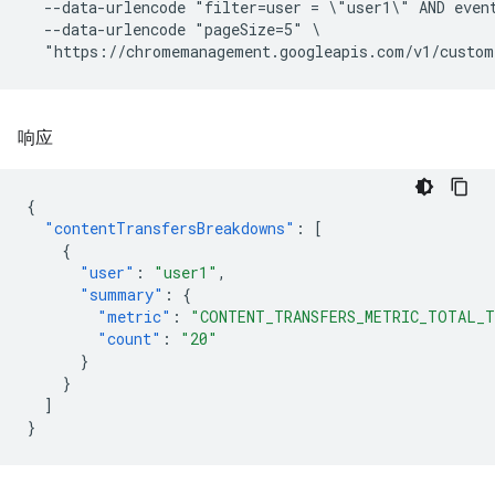
  --data-urlencode "filter=user = \"user1\" AND even
  --data-urlencode "pageSize=5" \

响应
{
"contentTransfersBreakdowns"
:
[
{
"user"
:
"user1"
,
"summary"
:
{
"metric"
:
"CONTENT_TRANSFERS_METRIC_TOTAL_T
"count"
:
"20"
}
}
]
}