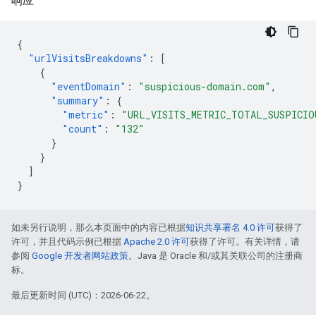
响应
{
"urlVisitsBreakdowns"
:
[
{
"eventDomain"
:
"suspicious-domain.com"
,
"summary"
:
{
"metric"
:
"URL_VISITS_METRIC_TOTAL_SUSPICIO
"count"
:
"132"
}
}
]
}
如未另行说明，那么本页面中的内容已根据
知识共享署名 4.0 许可
获得了
许可，并且代码示例已根据
Apache 2.0 许可
获得了许可。有关详情，请
参阅
Google 开发者网站政策
。Java 是 Oracle 和/或其关联公司的注册商
标。
最后更新时间 (UTC)：2026-06-22。