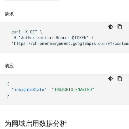
请求
  curl -X GET \

  -H "Authorization: Bearer $TOKEN" \

响应
{
"insightsState"
:
"INSIGHTS_ENABLED"
}
为网域启用数据分析