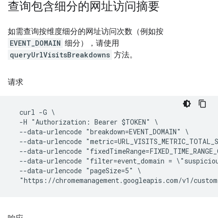
查询包含细分的网址访问摘要
如需查询按维度细分的网址访问次数（例如按
EVENT_DOMAIN
细分），请使用
queryUrlVisitsBreakdowns
方法。
请求
  curl -G \

  -H "Authorization: Bearer $TOKEN" \

  --data-urlencode "breakdown=EVENT_DOMAIN" \

  --data-urlencode "metric=URL_VISITS_METRIC_TOTAL_S
  --data-urlencode "fixedTimeRange=FIXED_TIME_RANGE_O
  --data-urlencode "filter=event_domain = \"suspicio
  --data-urlencode "pageSize=5" \
