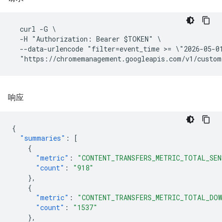
  curl -G \

  -H "Authorization: Bearer $TOKEN" \

  --data-urlencode "filter=event_time >= \"2026-05-0
响应
{
"summaries"
:
[
{
"metric"
:
"CONTENT_TRANSFERS_METRIC_TOTAL_SEN
"count"
:
"918"
},
{
"metric"
:
"CONTENT_TRANSFERS_METRIC_TOTAL_DO
"count"
:
"1537"
},