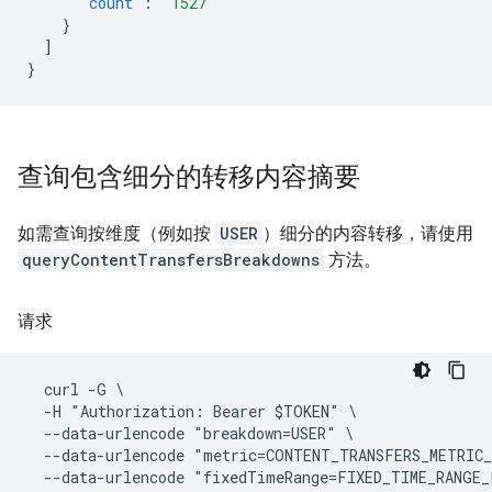
"count"
:
"1527"
}
]
}
查询包含细分的转移内容摘要
如需查询按维度（例如按
USER
）细分的内容转移，请使用
queryContentTransfersBreakdowns
方法。
请求
  curl -G \

  -H "Authorization: Bearer $TOKEN" \

  --data-urlencode "breakdown=USER" \

  --data-urlencode "metric=CONTENT_TRANSFERS_METRIC_
  --data-urlencode "fixedTimeRange=FIXED_TIME_RANGE_